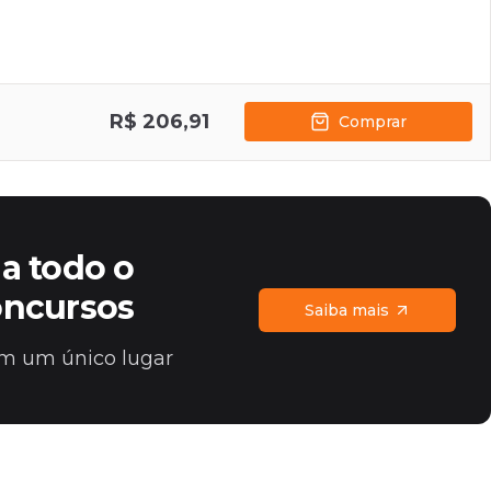
R$ 206,91
Comprar
a todo o
oncursos
Saiba mais
 em um único lugar