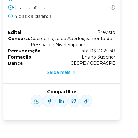
Garantia infinita
Conheça nossas assinaturas
14
dias de garantia
Edital
Previsto
us slide
xt slide
Concurso
Coordenação de Aperfeiçoamento de
Pessoal de Nível Superior
Remuneração
até R$ 7.025,48
Formação
Ensino Superior
Banca
CESPE / CEBRASPE
Saiba mais
Compartilhe