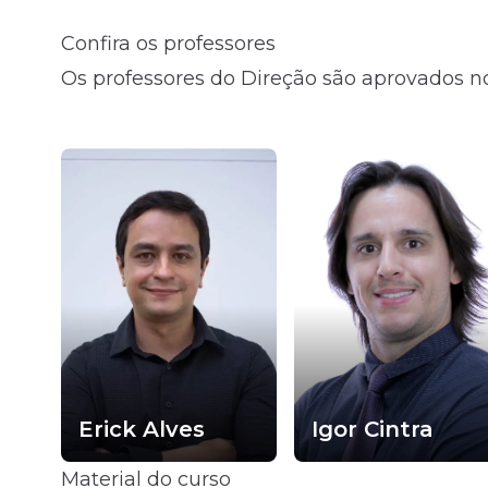
Confira os professores
Fale com o time comercial
Os professores do Direção são aprovados no
Erick Alves
Igor Cintra
Material do curso