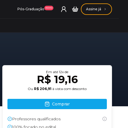
NOVO
Pós-Graduação
Assine já
ação Getúlio Vargas
Em até
12
x de
R$ 19,16
ação Carlos Chagas
Ou
R$ 206,91
à vista com desconto
Comprar
Professores qualificados
Conheça nossas assinaturas
Conheça nossas assinaturas
100% focado no edital