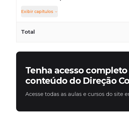
Exibir
capítulos
Total
Tenha acesso completo 
conteúdo do Direção C
Acesse todas as aulas e cursos do site