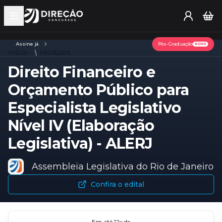
Open main menu
Assine já
Pós-Graduação
NOVO
Início
Módulos
Direito Financeiro e
Orçamento Público para
Especialista Legislativo
Nível IV (Elaboração
Legislativa) - ALERJ
Assembleia Legislativa do Rio de Janeiro
Confira o edital
Em até
12
x de