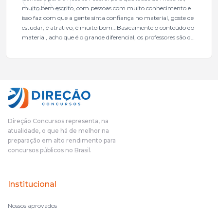
muito bem escrito, com pessoas com muito conhecimento e
isso faz com que a gente sinta confiança no material, goste de
estudar, é atrativo, é muito bom...Basicamente o conteúdo do
material, acho que é o grande diferencial, os professores são de
excelente qualidade, todos gabaritados, todos com um dos
mais excelentes cargos da administração pública.Eu sempre
gostei muito e indico, indico demais porque é um excelente
cursinho! Esse programa das entrevistas foi muito
fundamental na minha derrota no ano passado para que eu
pudesse enxergar o que eu errei e corrigir minha rota.E além
das aulas vocês(Direção Concursos), que fizeram um
cronograma na Turma dos Feras, e isso é muito bom, porque
Direção Concursos representa, na
o aluno, além de ter que estudar, ele tem que perder tempo
atualidade, o que há de melhor na
fazendo um cronograma, num pós- edital é muito
preparação em alto rendimento para
complicado, é uma avalanche de informação, então vocês
concursos públicos no Brasil.
terem feito isso é muito bacana, porque quando eu me sentia
perdido, eu ia para a tela lá, eu ia pra aula de sábado, pra aula
de noite, então assim, vocês me ajudavam a não ficar perdido
Institucional
no volume de matérias.
Nossos aprovados