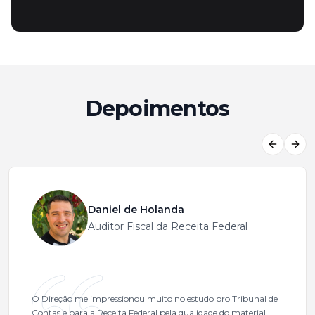
Depoimentos
Previous
Next
Daniel de Holanda
Auditor Fiscal da Receita Federal
O Direção me impressionou muito no estudo pro Tribunal de
Contas e para a Receita Federal pela qualidade do material,