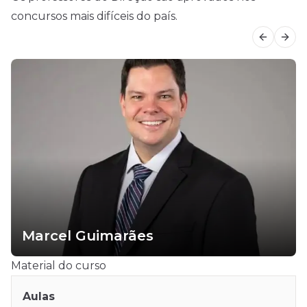
concursos mais difíceis do país.
Previous
Next
Marcel Guimarães
Material do curso
Aulas