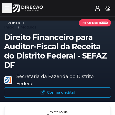
Open main menu
Assine já
Pós-Graduação
NOVO
Início
Módulos
Direito Financeiro para
Auditor-Fiscal da Receita
do Distrito Federal - SEFAZ
DF
Secretaria da Fazenda do Distrito
Federal
Confira o edital
Em até
12
x de