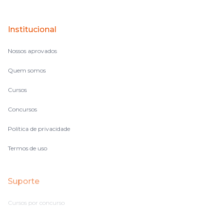
perdido, eu ia para a tela lá, eu ia pra aula de sábado, pra aula
de noite, então assim, vocês me ajudavam a não ficar perdido
Institucional
no volume de matérias.
Nossos aprovados
Quem somos
Cursos
Concursos
Política de privacidade
Termos de uso
Suporte
Cursos por concurso