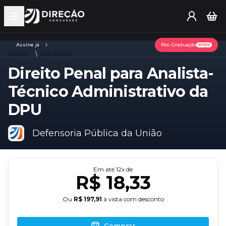
Open main menu
Assine já
Pós-Graduação
NOVO
Início
Módulos
Direito Penal para Analista-
Técnico Administrativo da
DPU
Defensoria Pública da União
Em até
12
x de
R$ 18,33
Ou
R$ 197,91
à vista com desconto