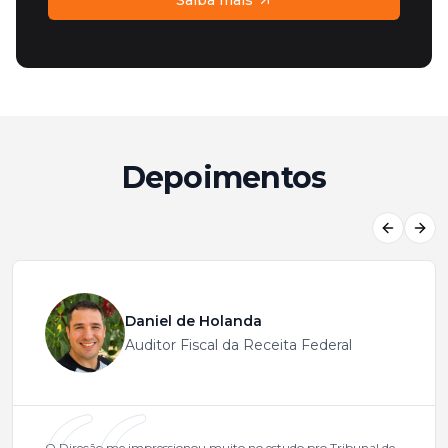
Saiba mais
Depoimentos
Previous
Next
Daniel de Holanda
Auditor Fiscal da Receita Federal
O Direção me impressionou muito no estudo pro Tribunal de