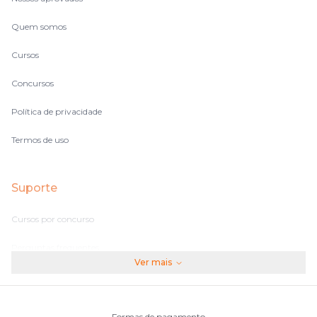
Quem somos
Cursos
Concursos
Política de privacidade
Termos de uso
Suporte
Cursos por concurso
Perguntas frequentes
Ver mais
Assinaturas
Fale conosco
Formas de pagamento