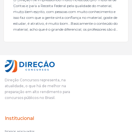
Contas e para a Receita Federal pela qualidade do material,
muito bem escrito, com pessoas com muito conhecimento e
isso faz com que a gente sinta confiança no material, goste de
estudar, é atrativo, é muito bom...Basicamente o conteúdo do
material, acho que é o grande diferencial, os professores são de
excelente qualidade, todos gabaritados, todos com um dos
mais excelentes cargos da administração pública.Eu sempre
gostei muito e indico, indico demais porque é um excelente
cursinho! Esse programa das entrevistas foi muito
fundamental na minha derrota no ano passado para que eu
pudesse enxergar o que eu errei e corrigir minha rota.E além
das aulas vocês(Direção Concursos), que fizeram um
cronograma na Turma dos Feras, e isso é muito bom, porque
Direção Concursos representa, na
o aluno, além de ter que estudar, ele tem que perder tempo
atualidade, o que há de melhor na
fazendo um cronograma, num pós- edital é muito
preparação em alto rendimento para
complicado, é uma avalanche de informação, então vocês
concursos públicos no Brasil.
terem feito isso é muito bacana, porque quando eu me sentia
perdido, eu ia para a tela lá, eu ia pra aula de sábado, pra aula
de noite, então assim, vocês me ajudavam a não ficar perdido
Institucional
no volume de matérias.
Nossos aprovados