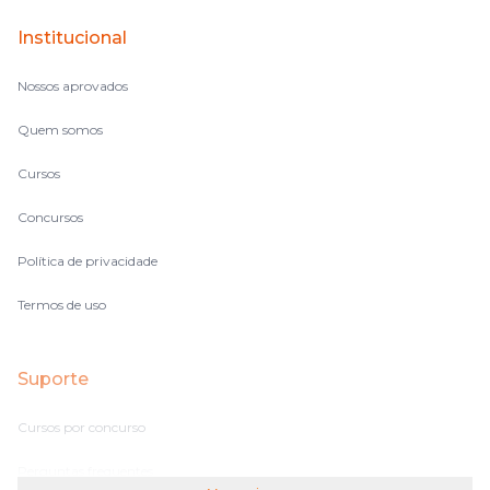
de noite, então assim, vocês me ajudavam a não ficar perdido
Institucional
no volume de matérias.
Nossos aprovados
Quem somos
Cursos
Concursos
Política de privacidade
Termos de uso
Suporte
Cursos por concurso
Perguntas frequentes