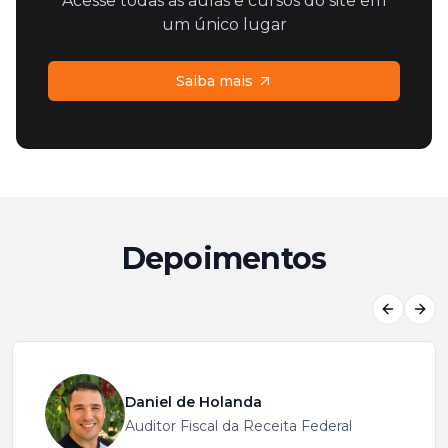
Acesse todas as aulas e cursos do site em
um único lugar
Saiba mais
Depoimentos
Previous
Next
Daniel de Holanda
Auditor Fiscal da Receita Federal