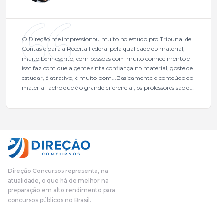
O Direção me impressionou muito no estudo pro Tribunal de
Contas e para a Receita Federal pela qualidade do material,
muito bem escrito, com pessoas com muito conhecimento e
isso faz com que a gente sinta confiança no material, goste de
estudar, é atrativo, é muito bom...Basicamente o conteúdo do
material, acho que é o grande diferencial, os professores são de
excelente qualidade, todos gabaritados, todos com um dos
mais excelentes cargos da administração pública.Eu sempre
gostei muito e indico, indico demais porque é um excelente
cursinho! Esse programa das entrevistas foi muito
fundamental na minha derrota no ano passado para que eu
pudesse enxergar o que eu errei e corrigir minha rota.E além
das aulas vocês(Direção Concursos), que fizeram um
cronograma na Turma dos Feras, e isso é muito bom, porque
Direção Concursos representa, na
o aluno, além de ter que estudar, ele tem que perder tempo
atualidade, o que há de melhor na
fazendo um cronograma, num pós- edital é muito
preparação em alto rendimento para
complicado, é uma avalanche de informação, então vocês
concursos públicos no Brasil.
terem feito isso é muito bacana, porque quando eu me sentia
perdido, eu ia para a tela lá, eu ia pra aula de sábado, pra aula