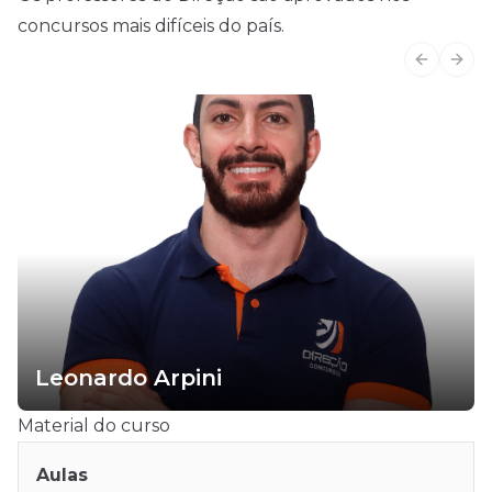
concursos mais difíceis do país.
Previous
Next
Leonardo Arpini
Material do curso
Aulas