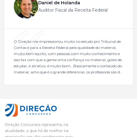
Daniel de Holanda
Auditor Fiscal da Receita Federal
O Direção me impressionou muito no estudo pro Tribunal de
Contas e para a Receita Federal pela qualidade do material,
muito bem escrito, com pessoas com muito conhecimento e
isso faz com que a gente sinta confiança no material, goste de
estudar, é atrativo, é muito bom...Basicamente o conteúdo do
material, acho que é o grande diferencial, os professores são de
excelente qualidade, todos gabaritados, todos com um dos
mais excelentes cargos da administração pública.Eu sempre
gostei muito e indico, indico demais porque é um excelente
cursinho! Esse programa das entrevistas foi muito
fundamental na minha derrota no ano passado para que eu
pudesse enxergar o que eu errei e corrigir minha rota.E além
das aulas vocês(Direção Concursos), que fizeram um
cronograma na Turma dos Feras, e isso é muito bom, porque
Direção Concursos representa, na
o aluno, além de ter que estudar, ele tem que perder tempo
atualidade, o que há de melhor na
fazendo um cronograma, num pós- edital é muito
preparação em alto rendimento para