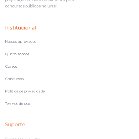
complicado, é uma avalanche de informação, então vocês
concursos públicos no Brasil.
terem feito isso é muito bacana, porque quando eu me sentia
perdido, eu ia para a tela lá, eu ia pra aula de sábado, pra aula
de noite, então assim, vocês me ajudavam a não ficar perdido
Institucional
no volume de matérias.
Nossos aprovados
Quem somos
Cursos
Concursos
Política de privacidade
Termos de uso
Suporte
Cursos por concurso