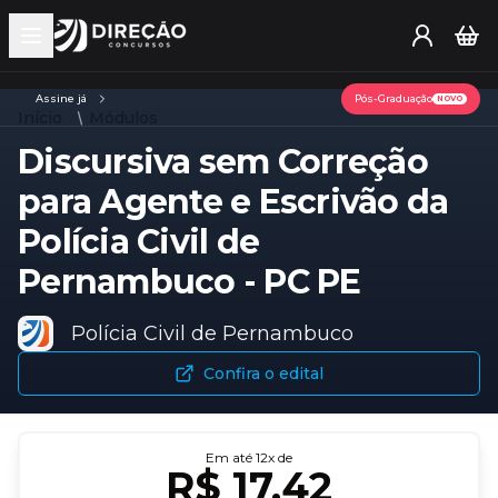
Open main menu
Assine já
Pós-Graduação
NOVO
Início
Módulos
Discursiva sem Correção
para Agente e Escrivão da
Polícia Civil de
Pernambuco - PC PE
Polícia Civil de Pernambuco
Confira o edital
Em até
12
x de
R$ 17,42