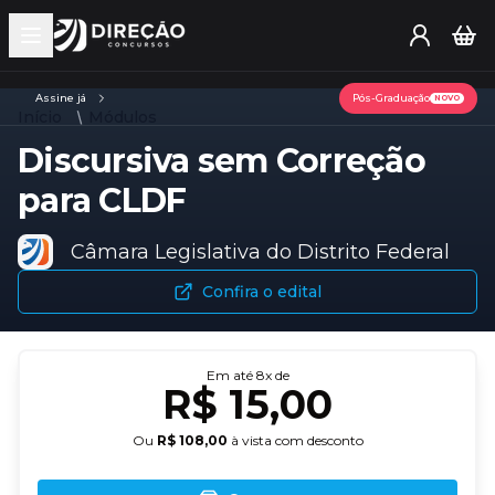
Open main menu
Assine já
Pós-Graduação
NOVO
Início
Módulos
Discursiva sem Correção
para CLDF
Câmara Legislativa do Distrito Federal
Confira o edital
Em até
8
x de
R$ 15,00
Ou
R$ 108,00
à vista com desconto