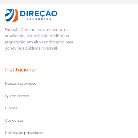
cursinho! Esse programa das entrevistas foi muito
fundamental na minha derrota no ano passado para que eu
pudesse enxergar o que eu errei e corrigir minha rota.E além
das aulas vocês(Direção Concursos), que fizeram um
cronograma na Turma dos Feras, e isso é muito bom, porque
Direção Concursos representa, na
o aluno, além de ter que estudar, ele tem que perder tempo
atualidade, o que há de melhor na
fazendo um cronograma, num pós- edital é muito
preparação em alto rendimento para
complicado, é uma avalanche de informação, então vocês
concursos públicos no Brasil.
terem feito isso é muito bacana, porque quando eu me sentia
perdido, eu ia para a tela lá, eu ia pra aula de sábado, pra aula
de noite, então assim, vocês me ajudavam a não ficar perdido
Institucional
no volume de matérias.
Nossos aprovados
Quem somos
Cursos
Concursos
Política de privacidade