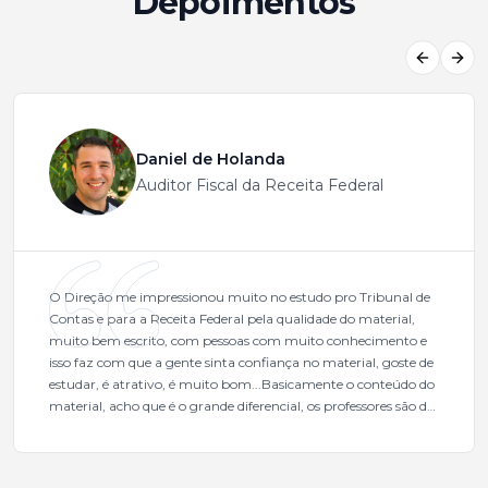
Depoimentos
Previous
Next
Daniel de Holanda
Auditor Fiscal da Receita Federal
O Direção me impressionou muito no estudo pro Tribunal de
Contas e para a Receita Federal pela qualidade do material,
muito bem escrito, com pessoas com muito conhecimento e
isso faz com que a gente sinta confiança no material, goste de
estudar, é atrativo, é muito bom...Basicamente o conteúdo do
material, acho que é o grande diferencial, os professores são de
excelente qualidade, todos gabaritados, todos com um dos
mais excelentes cargos da administração pública.Eu sempre
gostei muito e indico, indico demais porque é um excelente