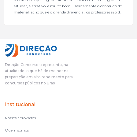
estudar, é atrativo, é muito bom...Basicamente o conteúdo do
material, acho que é o grande diferencial, os professores são de
excelente qualidade, todos gabaritados, todos com um dos
mais excelentes cargos da administração pública.Eu sempre
gostei muito e indico, indico demais porque é um excelente
cursinho! Esse programa das entrevistas foi muito
fundamental na minha derrota no ano passado para que eu
pudesse enxergar o que eu errei e corrigir minha rota.E além
das aulas vocês(Direção Concursos), que fizeram um
cronograma na Turma dos Feras, e isso é muito bom, porque
Direção Concursos representa, na
o aluno, além de ter que estudar, ele tem que perder tempo
atualidade, o que há de melhor na
fazendo um cronograma, num pós- edital é muito
preparação em alto rendimento para
complicado, é uma avalanche de informação, então vocês
concursos públicos no Brasil.
terem feito isso é muito bacana, porque quando eu me sentia
perdido, eu ia para a tela lá, eu ia pra aula de sábado, pra aula
de noite, então assim, vocês me ajudavam a não ficar perdido
Institucional
no volume de matérias.
Nossos aprovados
Quem somos