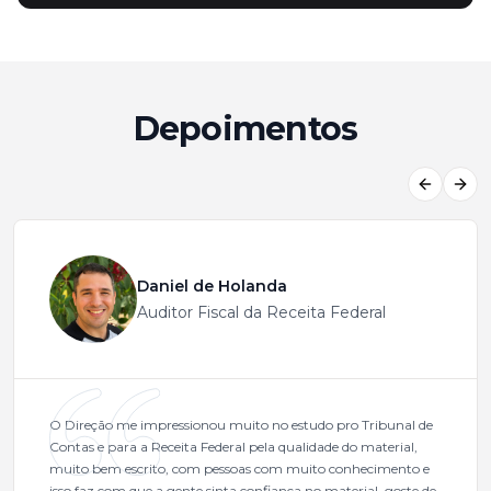
Depoimentos
Previous
Next
Daniel de Holanda
Auditor Fiscal da Receita Federal
O Direção me impressionou muito no estudo pro Tribunal de
Contas e para a Receita Federal pela qualidade do material,
muito bem escrito, com pessoas com muito conhecimento e
isso faz com que a gente sinta confiança no material, goste de