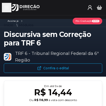
Open main menu
Assine já
Pós-Graduação
NOVO
Início
Módulos
Discursiva sem Correção
para TRF 6
TRF 6 - Tribunal Regional Federal da 6ª
Região
Confira o edital
Em até
9
x de
R$ 14,44
Ou
R$ 116,99
à vista com desconto