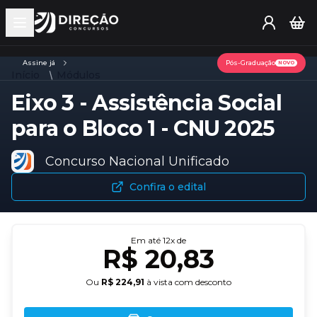
Open main menu
Assine já
Pós-Graduação
NOVO
Início
Módulos
Eixo 3 - Assistência Social
para o Bloco 1 - CNU 2025
Concurso Nacional Unificado
Confira o edital
Em até
12
x de
R$ 20,83
Ou
R$ 224,91
à vista com desconto