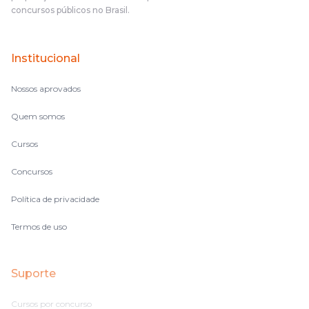
complicado, é uma avalanche de informação, então vocês
concursos públicos no Brasil.
terem feito isso é muito bacana, porque quando eu me sentia
perdido, eu ia para a tela lá, eu ia pra aula de sábado, pra aula
de noite, então assim, vocês me ajudavam a não ficar perdido
Institucional
no volume de matérias.
Nossos aprovados
Quem somos
Cursos
Concursos
Política de privacidade
Termos de uso
Suporte
Cursos por concurso