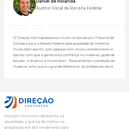
Daniel de Holanda
Auditor Fiscal da Receita Federal
O Direção me impressionou muito no estudo pro Tribunal de
Contas e para a Receita Federal pela qualidade do material,
muito bem escrito, com pessoas com muito conhecimento e
isso faz com que a gente sinta confiança no material, goste de
estudar, é atrativo, é muito bom...Basicamente o conteúdo do
material, acho que é o grande diferencial, os professores são de
excelente qualidade, todos gabaritados, todos com um dos
mais excelentes cargos da administração pública.Eu sempre
gostei muito e indico, indico demais porque é um excelente
cursinho! Esse programa das entrevistas foi muito
fundamental na minha derrota no ano passado para que eu
pudesse enxergar o que eu errei e corrigir minha rota.E além
das aulas vocês(Direção Concursos), que fizeram um
cronograma na Turma dos Feras, e isso é muito bom, porque
Direção Concursos representa, na
o aluno, além de ter que estudar, ele tem que perder tempo
atualidade, o que há de melhor na
fazendo um cronograma, num pós- edital é muito
preparação em alto rendimento para