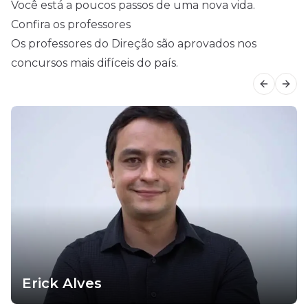
Você está a poucos passos de uma nova vida.
Confira os professores
Os professores do Direção são aprovados nos
concursos mais difíceis do país.
Previous
Next
Erick Alves