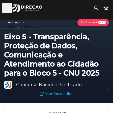
Open main menu
Assine já
Pós-Graduação
NOVO
Início
Módulos
Eixo 5 - Transparência,
Proteção de Dados,
Comunicação e
Atendimento ao Cidadão
para o Bloco 5 - CNU 2025
Concurso Nacional Unificado
Confira o edital
Em até
12
x de