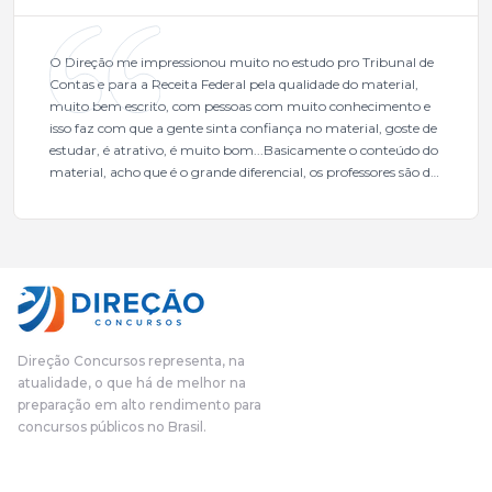
O Direção me impressionou muito no estudo pro Tribunal de
Contas e para a Receita Federal pela qualidade do material,
muito bem escrito, com pessoas com muito conhecimento e
isso faz com que a gente sinta confiança no material, goste de
estudar, é atrativo, é muito bom...Basicamente o conteúdo do
material, acho que é o grande diferencial, os professores são de
excelente qualidade, todos gabaritados, todos com um dos
mais excelentes cargos da administração pública.Eu sempre
gostei muito e indico, indico demais porque é um excelente
cursinho! Esse programa das entrevistas foi muito
fundamental na minha derrota no ano passado para que eu
pudesse enxergar o que eu errei e corrigir minha rota.E além
das aulas vocês(Direção Concursos), que fizeram um
cronograma na Turma dos Feras, e isso é muito bom, porque
Direção Concursos representa, na
o aluno, além de ter que estudar, ele tem que perder tempo
atualidade, o que há de melhor na
fazendo um cronograma, num pós- edital é muito
preparação em alto rendimento para
complicado, é uma avalanche de informação, então vocês
concursos públicos no Brasil.
terem feito isso é muito bacana, porque quando eu me sentia
perdido, eu ia para a tela lá, eu ia pra aula de sábado, pra aula
de noite, então assim, vocês me ajudavam a não ficar perdido