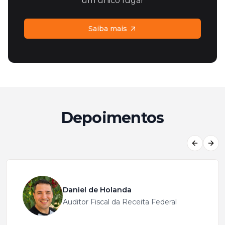
um único lugar
Saiba mais
Depoimentos
Previous
Next
Daniel de Holanda
Auditor Fiscal da Receita Federal