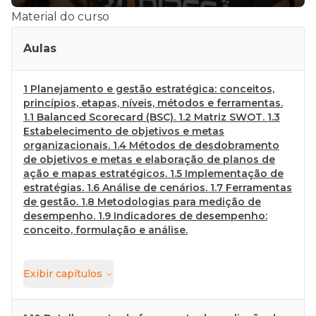
Material do curso
Aulas
1 Planejamento e gestão estratégica: conceitos,
princípios, etapas, níveis, métodos e ferramentas.
1.1 Balanced Scorecard (BSC). 1.2 Matriz SWOT. 1.3
Estabelecimento de objetivos e metas
organizacionais. 1.4 Métodos de desdobramento
de objetivos e metas e elaboração de planos de
ação e mapas estratégicos. 1.5 Implementação de
estratégias. 1.6 Análise de cenários. 1.7 Ferramentas
de gestão. 1.8 Metodologias para medição de
desempenho. 1.9 Indicadores de desempenho:
conceito, formulação e análise.
Exibir
capítulos