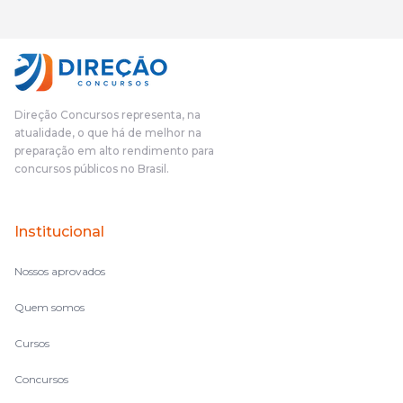
gostei muito e indico, indico demais porque é um excelente
cursinho! Esse programa das entrevistas foi muito
fundamental na minha derrota no ano passado para que eu
pudesse enxergar o que eu errei e corrigir minha rota.E além
das aulas vocês(Direção Concursos), que fizeram um
cronograma na Turma dos Feras, e isso é muito bom, porque
Direção Concursos representa, na
o aluno, além de ter que estudar, ele tem que perder tempo
atualidade, o que há de melhor na
fazendo um cronograma, num pós- edital é muito
preparação em alto rendimento para
complicado, é uma avalanche de informação, então vocês
concursos públicos no Brasil.
terem feito isso é muito bacana, porque quando eu me sentia
perdido, eu ia para a tela lá, eu ia pra aula de sábado, pra aula
de noite, então assim, vocês me ajudavam a não ficar perdido
Institucional
no volume de matérias.
Nossos aprovados
Quem somos
Cursos
Concursos