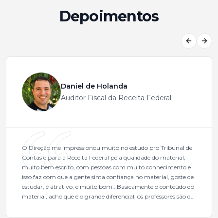
Depoimentos
Previous
Next
Daniel de Holanda
Auditor Fiscal da Receita Federal
O Direção me impressionou muito no estudo pro Tribunal de
Contas e para a Receita Federal pela qualidade do material,
muito bem escrito, com pessoas com muito conhecimento e
isso faz com que a gente sinta confiança no material, goste de
estudar, é atrativo, é muito bom...Basicamente o conteúdo do
material, acho que é o grande diferencial, os professores são de
excelente qualidade, todos gabaritados, todos com um dos
mais excelentes cargos da administração pública.Eu sempre