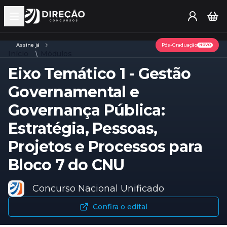
Open main menu
Assine já
Pós-Graduação
NOVO
Início
Módulos
Eixo Temático 1 - Gestão
Governamental e
Governança Pública:
Estratégia, Pessoas,
Projetos e Processos para
Bloco 7 do CNU
Concurso Nacional Unificado
Confira o edital