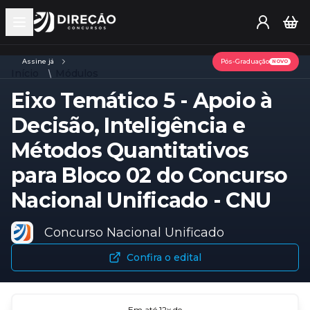
Open main menu
Assine já
Pós-Graduação
NOVO
Início
Módulos
Eixo Temático 5 - Apoio à
Decisão, Inteligência e
Métodos Quantitativos
para Bloco 02 do Concurso
Nacional Unificado - CNU
Concurso Nacional Unificado
Confira o edital
Em até
12
x de