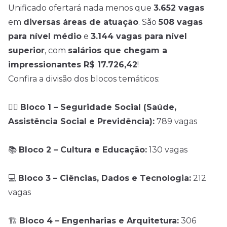
Unificado ofertará nada menos que
3.652 vagas
em
diversas áreas de atuação
. São
508 vagas
para nível médio
e
3.144 vagas para nível
superior
, com
salários que chegam a
impressionantes R$ 17.726,42
!
Confira a divisão dos blocos temáticos:
🧑‍⚕️
Bloco 1 – Seguridade Social (Saúde,
Assistência Social e Previdência):
789 vagas
📚
Bloco 2 – Cultura e Educação:
130 vagas
💻
Bloco 3 – Ciências, Dados e Tecnologia:
212
vagas
🏗️
Bloco 4 – Engenharias e Arquitetura:
306