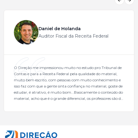
Previous
Next
Daniel de Holanda
Auditor Fiscal da Receita Federal
O Direção me impressionou muito no estudo pro Tribunal de
Contas e para a Receita Federal pela qualidade do material,
muito bem escrito, com pessoas com muito conhecimento e
isso faz com que a gente sinta confiança no material, goste de
estudar, é atrativo, é muito bom...Basicamente o conteúdo do
material, acho que é o grande diferencial, os professores são de
excelente qualidade, todos gabaritados, todos com um dos
mais excelentes cargos da administração pública.Eu sempre
gostei muito e indico, indico demais porque é um excelente
cursinho! Esse programa das entrevistas foi muito
fundamental na minha derrota no ano passado para que eu
pudesse enxergar o que eu errei e corrigir minha rota.E além