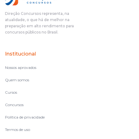
das aulas vocês(Direção Concursos), que fizeram um
cronograma na Turma dos Feras, e isso é muito bom, porque
Direção Concursos representa, na
o aluno, além de ter que estudar, ele tem que perder tempo
atualidade, o que há de melhor na
fazendo um cronograma, num pós- edital é muito
preparação em alto rendimento para
complicado, é uma avalanche de informação, então vocês
concursos públicos no Brasil.
terem feito isso é muito bacana, porque quando eu me sentia
perdido, eu ia para a tela lá, eu ia pra aula de sábado, pra aula
de noite, então assim, vocês me ajudavam a não ficar perdido
Institucional
no volume de matérias.
Nossos aprovados
Quem somos
Cursos
Concursos
Política de privacidade
Termos de uso