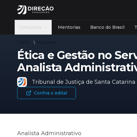
Concursos
Mentorias
Banco do Brasil
Início
Módulos
Instituição
Últimas notícias
Cursos
Carreira
Ética e Gestão no Ser
CNU - Concurso Nacional Unificado
Administrativa
Agên
Artigos
Módulos
Analista Administrati
PF - Polícia Federal
Bancária
Cont
Concursos
Discursivas
Banco do Brasil
Educacional
Finan
Tribunal de Justiça de Santa Catarina
Abertos
Mentoria
Ibama
Fiscal
Legis
2026
Confira o edital
Programa PASSE
TJSP
Policial
Tecn
Ver mais
Caesb
Tribunal
Ver 
Recursos e Correções
Aprovados
Ver mais
Professores
Afiliados
Analista Administrativo
Fale com o time comercial
Fale com o time comercial