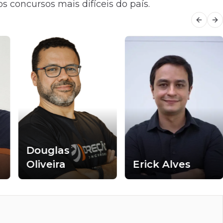
s concursos mais difíceis do país.
Previo
Ne
Douglas
a
Oliveira
Erick Alves