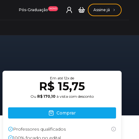
NOVO
Pós-Graduação
Assine já
ação Getúlio Vargas
Em até
12
x de
R$ 15,75
ação Carlos Chagas
Ou
R$ 170,10
à vista com desconto
Comprar
Professores qualificados
Conheça nossas assinaturas
Conheça nossas assinaturas
100% focado no edital