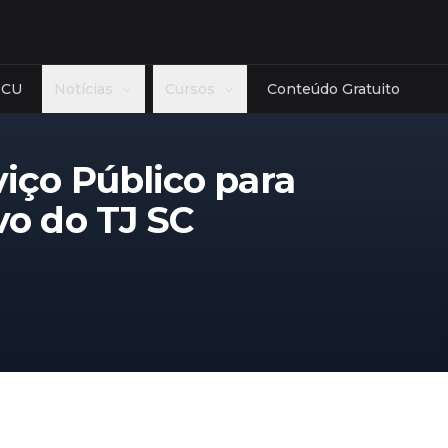
TCU
Notícias
Cursos
Conteúdo Gratuito
Estado
Banca
viço Público para
cias Reguladoras
AC
AL
AM
AP
BA
CE
Cebraspe
vo do TJ SC
role
DF
ES
GO
MA
MG
MT
FGV - Fund
ceira
MS
PA
PB
PE
PI
PR
Cesgranrio
lativa
RJ
RN
RO
RR
RS
SC
FCC - Fund
ologia
SE
SP
TO
Ver mais
Ver mais
mais