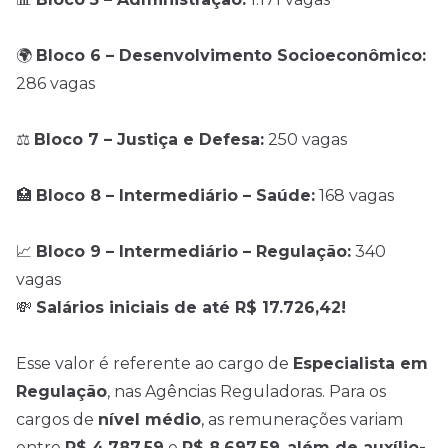
🌍
Bloco 6 – Desenvolvimento Socioeconômico:
286 vagas
⚖️
Bloco 7 – Justiça e Defesa:
250 vagas
🏥
Bloco 8 – Intermediário – Saúde:
168 vagas
📈
Bloco 9 – Intermediário – Regulação:
340
vagas
💸
Salários iniciais de até R$ 17.726,42!
Esse valor é referente ao cargo de
Especialista em
Regulação
, nas Agências Reguladoras. Para os
cargos de
nível médio
, as remunerações variam
entre
R$ 4.787,59
e
R$ 8.697,59
,
além de auxílio-