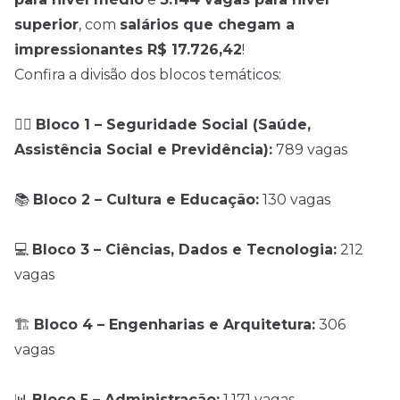
superior
, com
salários que chegam a
impressionantes R$ 17.726,42
!
Confira a divisão dos blocos temáticos:
🧑‍⚕️
Bloco 1 – Seguridade Social (Saúde,
Assistência Social e Previdência):
789 vagas
📚
Bloco 2 – Cultura e Educação:
130 vagas
💻
Bloco 3 – Ciências, Dados e Tecnologia:
212
vagas
🏗️
Bloco 4 – Engenharias e Arquitetura:
306
vagas
📊
Bloco 5 – Administração:
1.171 vagas