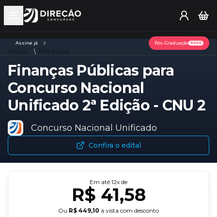
Open main menu
Assine já
Pós-Graduação
NOVO
Início
Módulos
Finanças Públicas para
Concurso Nacional
Unificado 2ª Edição - CNU 2
Concurso Nacional Unificado
Confira o edital
Em até
12
x de
R$ 41,58
Ou
R$ 449,10
à vista com desconto