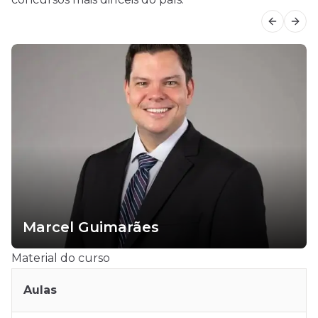
Previous
Next
Marcel Guimarães
Material do curso
Aulas