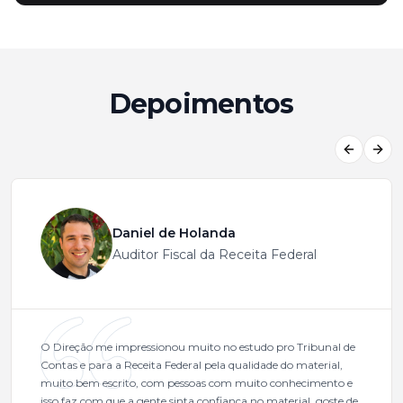
Depoimentos
Previous
Next
Daniel de Holanda
Auditor Fiscal da Receita Federal
O Direção me impressionou muito no estudo pro Tribunal de
Contas e para a Receita Federal pela qualidade do material,
muito bem escrito, com pessoas com muito conhecimento e
isso faz com que a gente sinta confiança no material, goste de