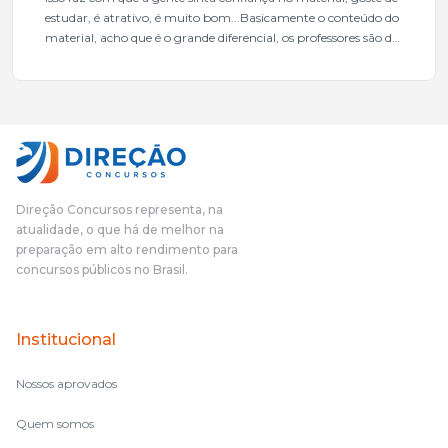
estudar, é atrativo, é muito bom...Basicamente o conteúdo do
material, acho que é o grande diferencial, os professores são de
excelente qualidade, todos gabaritados, todos com um dos
mais excelentes cargos da administração pública.Eu sempre
gostei muito e indico, indico demais porque é um excelente
cursinho! Esse programa das entrevistas foi muito
fundamental na minha derrota no ano passado para que eu
pudesse enxergar o que eu errei e corrigir minha rota.E além
das aulas vocês(Direção Concursos), que fizeram um
cronograma na Turma dos Feras, e isso é muito bom, porque
Direção Concursos representa, na
o aluno, além de ter que estudar, ele tem que perder tempo
atualidade, o que há de melhor na
fazendo um cronograma, num pós- edital é muito
preparação em alto rendimento para
complicado, é uma avalanche de informação, então vocês
concursos públicos no Brasil.
terem feito isso é muito bacana, porque quando eu me sentia
perdido, eu ia para a tela lá, eu ia pra aula de sábado, pra aula
de noite, então assim, vocês me ajudavam a não ficar perdido
Institucional
no volume de matérias.
Nossos aprovados
Quem somos