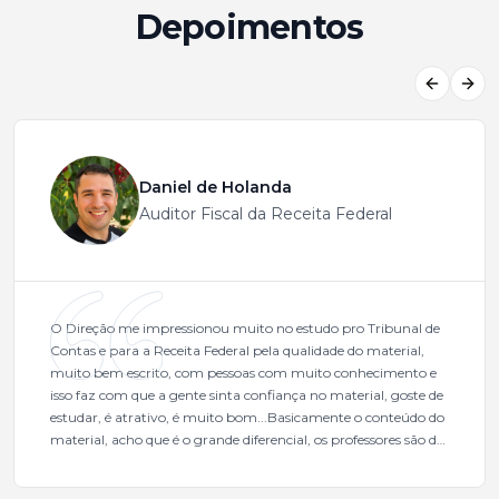
Depoimentos
Previous
Next
Daniel de Holanda
Auditor Fiscal da Receita Federal
O Direção me impressionou muito no estudo pro Tribunal de
Contas e para a Receita Federal pela qualidade do material,
muito bem escrito, com pessoas com muito conhecimento e
isso faz com que a gente sinta confiança no material, goste de
estudar, é atrativo, é muito bom...Basicamente o conteúdo do
material, acho que é o grande diferencial, os professores são de
excelente qualidade, todos gabaritados, todos com um dos
mais excelentes cargos da administração pública.Eu sempre