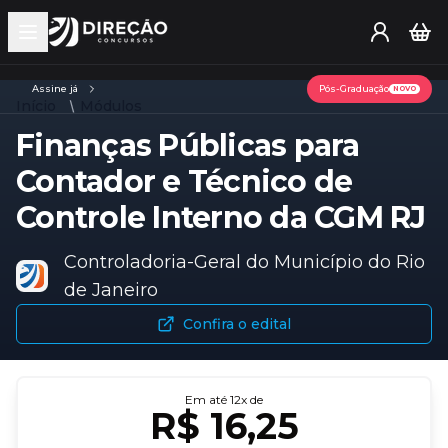
Open main menu
Assine já
Pós-Graduação
NOVO
Início
Módulos
Finanças Públicas para
Contador e Técnico de
Controle Interno da CGM RJ
Controladoria-Geral do Município do Rio
de Janeiro
Confira o edital
Em até
12
x de
R$ 16,25