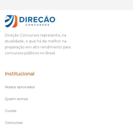
gostei muito e indico, indico demais porque é um excelente
cursinho! Esse programa das entrevistas foi muito
fundamental na minha derrota no ano passado para que eu
pudesse enxergar o que eu errei e corrigir minha rota.E além
das aulas vocês(Direção Concursos), que fizeram um
cronograma na Turma dos Feras, e isso é muito bom, porque
Direção Concursos representa, na
o aluno, além de ter que estudar, ele tem que perder tempo
atualidade, o que há de melhor na
fazendo um cronograma, num pós- edital é muito
preparação em alto rendimento para
complicado, é uma avalanche de informação, então vocês
concursos públicos no Brasil.
terem feito isso é muito bacana, porque quando eu me sentia
perdido, eu ia para a tela lá, eu ia pra aula de sábado, pra aula
de noite, então assim, vocês me ajudavam a não ficar perdido
Institucional
no volume de matérias.
Nossos aprovados
Quem somos
Cursos
Concursos