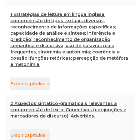
1 Estratégias de leitura em língua inglesa:
compreensão de tipos textuais diversos;
reconhecimento de informações específicas;
capacidade de análise e síntese; inferência e
predição; reconhecimento de organização
semântica e discursiva; uso de palavras mais
frequentes, sinonímia e antonímia; coerência e
coesão; funções retóricas; percepção de metáfora
e metonímia.
Exibir
capítulos
2 Aspectos sintático-gramaticais relevantes à
compreensão de texto: Conectivos (conjunções e
marcadores de discurso). Advérbios.
Exibir
capítulos