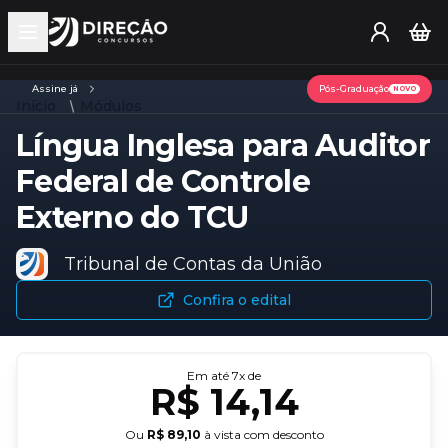
Open main menu
Assine já
Pós-Graduação
NOVO
Início
Módulos
Língua Inglesa para Auditor
Federal de Controle
Externo do TCU
Tribunal de Contas da União
Confira o edital
Em até
7
x de
R$ 14,14
Ou
R$ 89,10
à vista com desconto