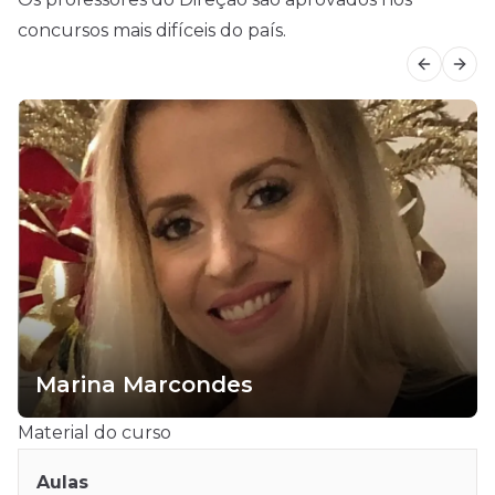
concursos mais difíceis do país.
Previous
Next
Marina Marcondes
Material do curso
Aulas