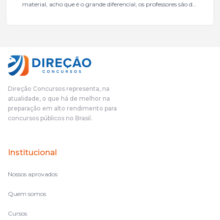
material, acho que é o grande diferencial, os professores são de
excelente qualidade, todos gabaritados, todos com um dos
mais excelentes cargos da administração pública.Eu sempre
gostei muito e indico, indico demais porque é um excelente
cursinho! Esse programa das entrevistas foi muito
fundamental na minha derrota no ano passado para que eu
pudesse enxergar o que eu errei e corrigir minha rota.E além
das aulas vocês(Direção Concursos), que fizeram um
cronograma na Turma dos Feras, e isso é muito bom, porque
Direção Concursos representa, na
o aluno, além de ter que estudar, ele tem que perder tempo
atualidade, o que há de melhor na
fazendo um cronograma, num pós- edital é muito
preparação em alto rendimento para
complicado, é uma avalanche de informação, então vocês
concursos públicos no Brasil.
terem feito isso é muito bacana, porque quando eu me sentia
perdido, eu ia para a tela lá, eu ia pra aula de sábado, pra aula
de noite, então assim, vocês me ajudavam a não ficar perdido
Institucional
no volume de matérias.
Nossos aprovados
Quem somos
Cursos