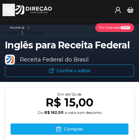
Open main menu
Assine já
Pós-Graduação
NOVO
Início
Módulos
Inglês para Receita Federal
Receita Federal do Brasil
Confira o edital
Em até
12
x de
R$ 15,00
Ou
R$ 162,00
à vista com desconto
Comprar