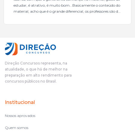
estudar, é atrativo, é muito bom...Basicamente o conteúdo do
material, acho que é o grande diferencial, os professores são de
excelente qualidade, todos gabaritados, todos com um dos
mais excelentes cargos da administração pública.Eu sempre
gostei muito e indico, indico demais porque é um excelente
cursinho! Esse programa das entrevistas foi muito
fundamental na minha derrota no ano passado para que eu
pudesse enxergar o que eu errei e corrigir minha rota.E além
das aulas vocês(Direção Concursos), que fizeram um
cronograma na Turma dos Feras, e isso é muito bom, porque
Direção Concursos representa, na
o aluno, além de ter que estudar, ele tem que perder tempo
atualidade, o que há de melhor na
fazendo um cronograma, num pós- edital é muito
preparação em alto rendimento para
complicado, é uma avalanche de informação, então vocês
concursos públicos no Brasil.
terem feito isso é muito bacana, porque quando eu me sentia
perdido, eu ia para a tela lá, eu ia pra aula de sábado, pra aula
de noite, então assim, vocês me ajudavam a não ficar perdido
Institucional
no volume de matérias.
Nossos aprovados
Quem somos