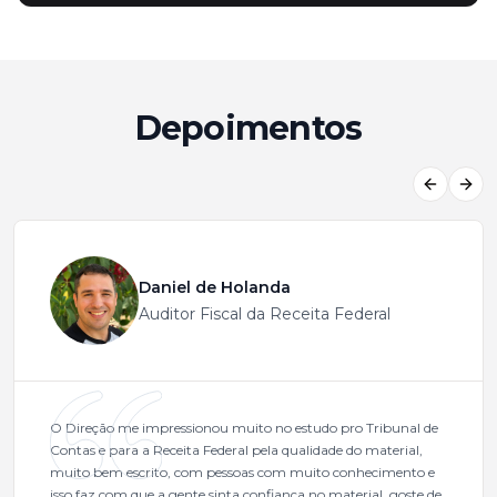
Depoimentos
Previous
Next
Daniel de Holanda
Auditor Fiscal da Receita Federal
O Direção me impressionou muito no estudo pro Tribunal de
Contas e para a Receita Federal pela qualidade do material,
muito bem escrito, com pessoas com muito conhecimento e
isso faz com que a gente sinta confiança no material, goste de