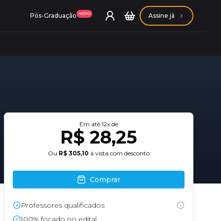
NOVO
Pós-Graduação
Assine já
ação Getúlio Vargas
Em até
12
x de
R$ 28,25
ação Carlos Chagas
Ou
R$ 305,10
à vista com desconto
Comprar
Professores qualificados
Conheça nossas assinaturas
Conheça nossas assinaturas
100% focado no edital