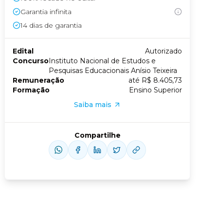
Garantia infinita
Conheça nossas assinaturas
14
dias de garantia
Edital
Autorizado
Concurso
Instituto Nacional de Estudos e
us slide
xt slide
Pesquisas Educacionais Anísio Teixeira
Remuneração
até R$ 8.405,73
Formação
Ensino Superior
Saiba mais
Compartilhe