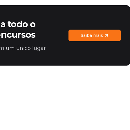
a todo o
oncursos
Saiba mais
 em um único lugar