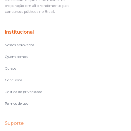
fazendo um cronograma, num pós- edital é muito
preparação em alto rendimento para
complicado, é uma avalanche de informação, então vocês
concursos públicos no Brasil.
terem feito isso é muito bacana, porque quando eu me sentia
perdido, eu ia para a tela lá, eu ia pra aula de sábado, pra aula
de noite, então assim, vocês me ajudavam a não ficar perdido
Institucional
no volume de matérias.
Nossos aprovados
Quem somos
Cursos
Concursos
Política de privacidade
Termos de uso
Suporte