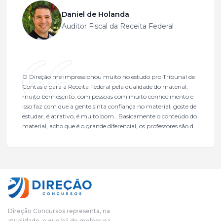
Daniel de Holanda
Auditor Fiscal da Receita Federal
O Direção me impressionou muito no estudo pro Tribunal de
Contas e para a Receita Federal pela qualidade do material,
muito bem escrito, com pessoas com muito conhecimento e
isso faz com que a gente sinta confiança no material, goste de
estudar, é atrativo, é muito bom...Basicamente o conteúdo do
material, acho que é o grande diferencial, os professores são de
excelente qualidade, todos gabaritados, todos com um dos
mais excelentes cargos da administração pública.Eu sempre
gostei muito e indico, indico demais porque é um excelente
cursinho! Esse programa das entrevistas foi muito
fundamental na minha derrota no ano passado para que eu
pudesse enxergar o que eu errei e corrigir minha rota.E além
das aulas vocês(Direção Concursos), que fizeram um
cronograma na Turma dos Feras, e isso é muito bom, porque
Direção Concursos representa, na
o aluno, além de ter que estudar, ele tem que perder tempo
atualidade, o que há de melhor na