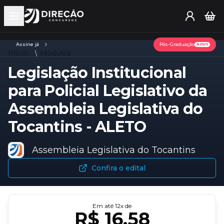
Open main menu
Assine já
Pós-Graduação
NOVO
Início
Módulos
Legislação Institucional
para Policial Legislativo da
Assembleia Legislativa do
Tocantins - ALETO
Assembleia Legislativa do Tocantins
Confira o edital
Em até
12
x de
R$ 16,58