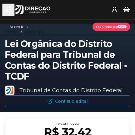
Open main menu
Assine já
Pós-Graduação
NOVO
Início
Módulos
Lei Orgânica do Distrito
Federal para Tribunal de
Contas do Distrito Federal -
TCDF
Tribunal de Contas do Distrito Federal
Confira o edital
Em até
12
x de
R$ 32,42