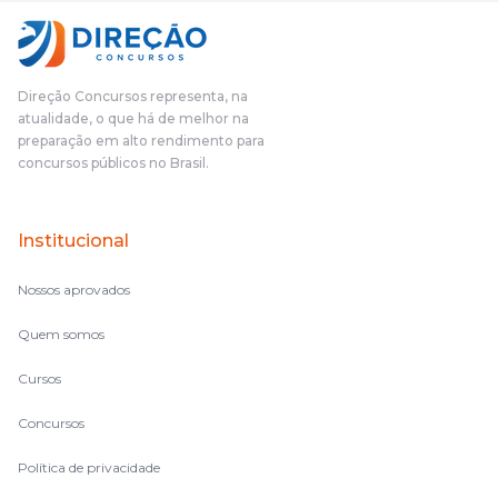
fundamental na minha derrota no ano passado para que eu
pudesse enxergar o que eu errei e corrigir minha rota.E além
das aulas vocês(Direção Concursos), que fizeram um
cronograma na Turma dos Feras, e isso é muito bom, porque
Direção Concursos representa, na
o aluno, além de ter que estudar, ele tem que perder tempo
atualidade, o que há de melhor na
fazendo um cronograma, num pós- edital é muito
preparação em alto rendimento para
complicado, é uma avalanche de informação, então vocês
concursos públicos no Brasil.
terem feito isso é muito bacana, porque quando eu me sentia
perdido, eu ia para a tela lá, eu ia pra aula de sábado, pra aula
de noite, então assim, vocês me ajudavam a não ficar perdido
Institucional
no volume de matérias.
Nossos aprovados
Quem somos
Cursos
Concursos
Política de privacidade