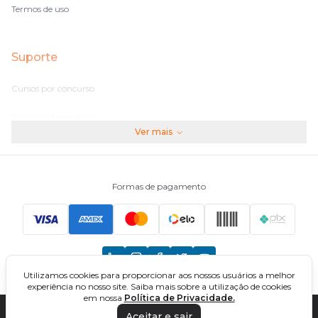
Termos de uso
Suporte
Cursos por concurso
Perguntas frequentes
Ver mais
Assinaturas
Fale conosco
Formas de pagamento
Principais Concursos
CNU
Utilizamos cookies para proporcionar aos nossos usuários a melhor
TCU
experiência no nosso site. Saiba mais sobre a utilização de cookies
em nossa
Política de Privacidade.
EBSERH
Aceitar e sair
DIREÇÃO CONCURSOS - CURSOS ONLINE PARA CONCURSOS. TODOS OS