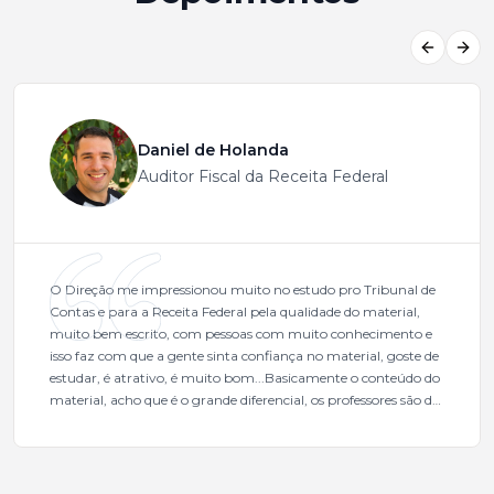
Previous
Next
Daniel de Holanda
Auditor Fiscal da Receita Federal
O Direção me impressionou muito no estudo pro Tribunal de
Contas e para a Receita Federal pela qualidade do material,
muito bem escrito, com pessoas com muito conhecimento e
isso faz com que a gente sinta confiança no material, goste de
estudar, é atrativo, é muito bom...Basicamente o conteúdo do
material, acho que é o grande diferencial, os professores são de
excelente qualidade, todos gabaritados, todos com um dos
mais excelentes cargos da administração pública.Eu sempre
gostei muito e indico, indico demais porque é um excelente
cursinho! Esse programa das entrevistas foi muito