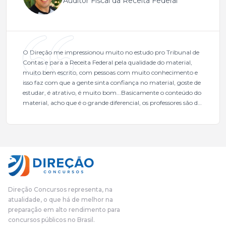
Auditor Fiscal da Receita Federal
O Direção me impressionou muito no estudo pro Tribunal de
Contas e para a Receita Federal pela qualidade do material,
muito bem escrito, com pessoas com muito conhecimento e
isso faz com que a gente sinta confiança no material, goste de
estudar, é atrativo, é muito bom...Basicamente o conteúdo do
material, acho que é o grande diferencial, os professores são de
excelente qualidade, todos gabaritados, todos com um dos
mais excelentes cargos da administração pública.Eu sempre
gostei muito e indico, indico demais porque é um excelente
cursinho! Esse programa das entrevistas foi muito
fundamental na minha derrota no ano passado para que eu
pudesse enxergar o que eu errei e corrigir minha rota.E além
das aulas vocês(Direção Concursos), que fizeram um
cronograma na Turma dos Feras, e isso é muito bom, porque
Direção Concursos representa, na
o aluno, além de ter que estudar, ele tem que perder tempo
atualidade, o que há de melhor na
fazendo um cronograma, num pós- edital é muito
preparação em alto rendimento para
complicado, é uma avalanche de informação, então vocês
concursos públicos no Brasil.
terem feito isso é muito bacana, porque quando eu me sentia