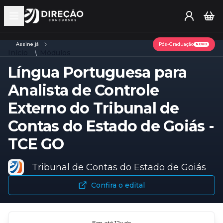
Open main menu
Assine já
Pós-Graduação
NOVO
Início
Módulos
Língua Portuguesa para
Analista de Controle
Externo do Tribunal de
Contas do Estado de Goiás -
TCE GO
Tribunal de Contas do Estado de Goiás
Confira o edital
Em até
12
x de