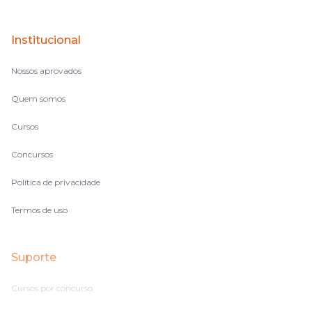
perdido, eu ia para a tela lá, eu ia pra aula de sábado, pra aula
de noite, então assim, vocês me ajudavam a não ficar perdido
Institucional
no volume de matérias.
Nossos aprovados
Quem somos
Cursos
Concursos
Política de privacidade
Termos de uso
Suporte
Cursos por concurso