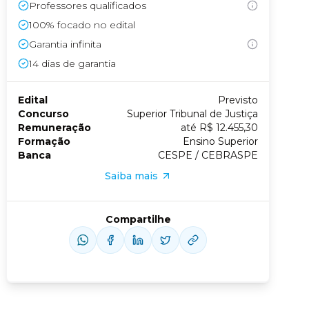
Professores qualificados
100% focado no edital
Conheça nossas assinaturas
Garantia infinita
14
dias de garantia
Edital
Previsto
Concurso
Superior Tribunal de Justiça
Remuneração
até R$ 12.455,30
Formação
Ensino Superior
Banca
CESPE / CEBRASPE
Saiba mais
Compartilhe