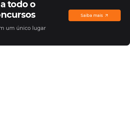
a todo o
oncursos
Saiba mais
 em um único lugar