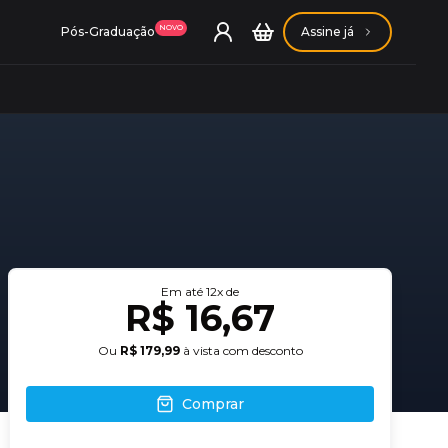
NOVO
Pós-Graduação
Assine já
ação Getúlio Vargas
ação Carlos Chagas
Em até
12
x de
R$ 16,67
Ou
R$ 179,99
à vista com desconto
Comprar
Conheça nossas assinaturas
Conheça nossas assinaturas