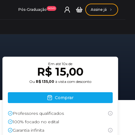
NOVO
Pós-Graduação
Assine já
Em até
10
x de
ação Getúlio Vargas
R$ 15,00
Ou
R$ 135,00
à vista com desconto
ação Carlos Chagas
Comprar
Professores qualificados
100% focado no edital
Garantia infinita
Conheça nossas assinaturas
Conheça nossas assinaturas