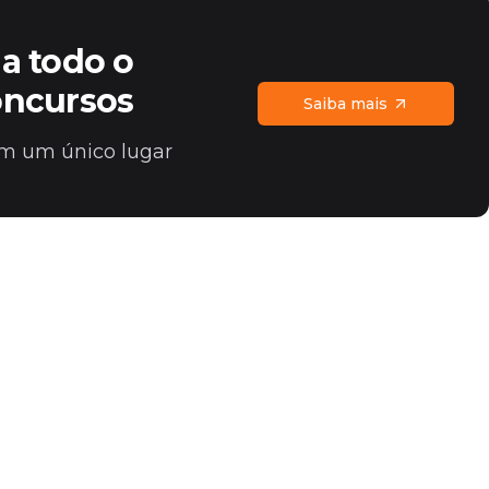
a todo o
oncursos
Saiba mais
 em um único lugar