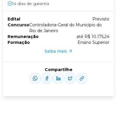
14
dias de garantia
Conheça nossas assinaturas
Edital
Previsto
us slide
xt slide
Concurso
Controladoria-Geral do Município do
Rio de Janeiro
Remuneração
até R$ 10.175,24
Formação
Ensino Superior
Saiba mais
Compartilhe