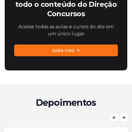
todo o conteúdo do Direção
Concursos
Acesse todas as aulas e cursos do site em
um único lugar
Saiba mais
Depoimentos
Previous
Next