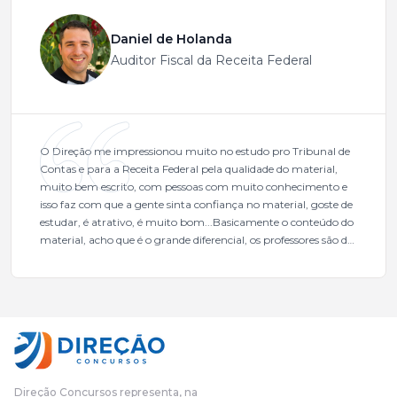
Daniel de Holanda
Auditor Fiscal da Receita Federal
O Direção me impressionou muito no estudo pro Tribunal de
Contas e para a Receita Federal pela qualidade do material,
muito bem escrito, com pessoas com muito conhecimento e
isso faz com que a gente sinta confiança no material, goste de
estudar, é atrativo, é muito bom...Basicamente o conteúdo do
material, acho que é o grande diferencial, os professores são de
excelente qualidade, todos gabaritados, todos com um dos
mais excelentes cargos da administração pública.Eu sempre
gostei muito e indico, indico demais porque é um excelente
cursinho! Esse programa das entrevistas foi muito
fundamental na minha derrota no ano passado para que eu
pudesse enxergar o que eu errei e corrigir minha rota.E além
das aulas vocês(Direção Concursos), que fizeram um
cronograma na Turma dos Feras, e isso é muito bom, porque
Direção Concursos representa, na