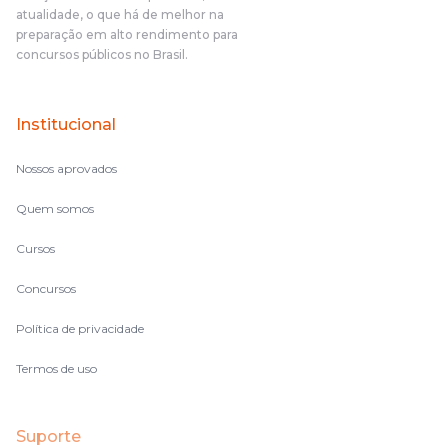
o aluno, além de ter que estudar, ele tem que perder tempo
atualidade, o que há de melhor na
fazendo um cronograma, num pós- edital é muito
preparação em alto rendimento para
complicado, é uma avalanche de informação, então vocês
concursos públicos no Brasil.
terem feito isso é muito bacana, porque quando eu me sentia
perdido, eu ia para a tela lá, eu ia pra aula de sábado, pra aula
de noite, então assim, vocês me ajudavam a não ficar perdido
Institucional
no volume de matérias.
Nossos aprovados
Quem somos
Cursos
Concursos
Política de privacidade
Termos de uso
Suporte