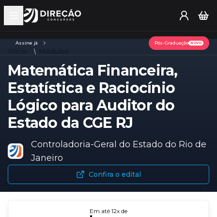
Open main menu
Assine já
Pós-Graduação
NOVO
Início
Módulos
Matemática Financeira,
Estatística e Raciocínio
Lógico para Auditor do
Estado da CGE RJ
Controladoria-Geral do Estado do Rio de
Janeiro
Confira o edital
Em até
12
x de