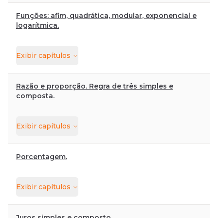
Funções: afim, quadrática, modular, exponencial e
logarítmica.
Exibir
capítulos
Razão e proporção. Regra de três simples e
composta.
Exibir
capítulos
Porcentagem.
Exibir
capítulos
Juros simples e composto.