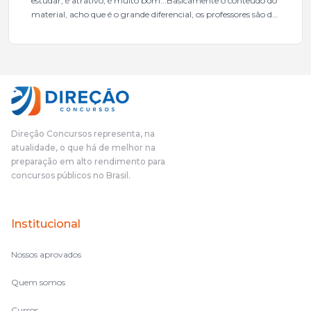
estudar, é atrativo, é muito bom...Basicamente o conteúdo do
material, acho que é o grande diferencial, os professores são de
excelente qualidade, todos gabaritados, todos com um dos
mais excelentes cargos da administração pública.Eu sempre
gostei muito e indico, indico demais porque é um excelente
cursinho! Esse programa das entrevistas foi muito
fundamental na minha derrota no ano passado para que eu
pudesse enxergar o que eu errei e corrigir minha rota.E além
das aulas vocês(Direção Concursos), que fizeram um
cronograma na Turma dos Feras, e isso é muito bom, porque
Direção Concursos representa, na
o aluno, além de ter que estudar, ele tem que perder tempo
atualidade, o que há de melhor na
fazendo um cronograma, num pós- edital é muito
preparação em alto rendimento para
complicado, é uma avalanche de informação, então vocês
concursos públicos no Brasil.
terem feito isso é muito bacana, porque quando eu me sentia
perdido, eu ia para a tela lá, eu ia pra aula de sábado, pra aula
de noite, então assim, vocês me ajudavam a não ficar perdido
Institucional
no volume de matérias.
Nossos aprovados
Quem somos
Cursos