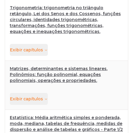
Trigonometria: trigonometria no triângulo
retângulo, Lei dos Senos e dos Cossenos, funções
circulares, identidades trigonométricas,
transformações, funções trigonométricas,
equações e inequações trigonométricas.
Exibir
capítulos
Matrizes, determinantes e sistemas lineares.
Polinômios: função polinomial, equações
polinomiais, operações e propriedades.
Exibir
capítulos
Estatística: Média aritmética simples e ponderada,
moda, mediana, tabelas de frequência, medidas de
dispersão e análise de tabelas e gráficos - Parte 1/2