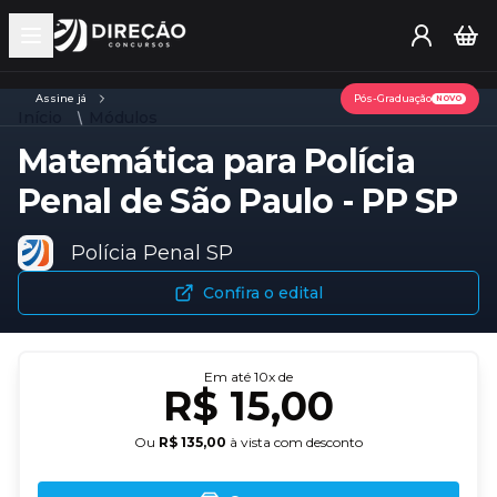
Open main menu
Assine já
Pós-Graduação
NOVO
Início
Módulos
Matemática para Polícia
Penal de São Paulo - PP SP
Polícia Penal SP
Confira o edital
Em até
10
x de
R$ 15,00
Ou
R$ 135,00
à vista com desconto