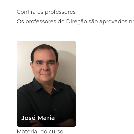
Confira os professores
Fale com o time comercial
Os professores do Direção são aprovados no
José Maria
Material do curso