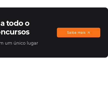
a todo o
oncursos
Saiba mais
 em um único lugar