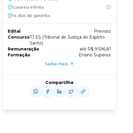
Garantia infinita
Conheça nossas assinaturas
14
dias de garantia
Edital
Previsto
us slide
xt slide
Concurso
TJ ES (Tribunal de Justiça do Espírito
Santo)
Remuneração
até R$ 9.596,81
Formação
Ensino Superior
Saiba mais
Compartilhe