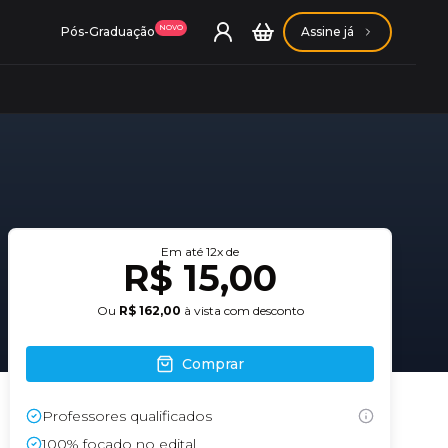
NOVO
Pós-Graduação
Assine já
ação Getúlio Vargas
Em até
12
x de
R$ 15,00
ação Carlos Chagas
Ou
R$ 162,00
à vista com desconto
Comprar
Professores qualificados
Conheça nossas assinaturas
Conheça nossas assinaturas
100% focado no edital