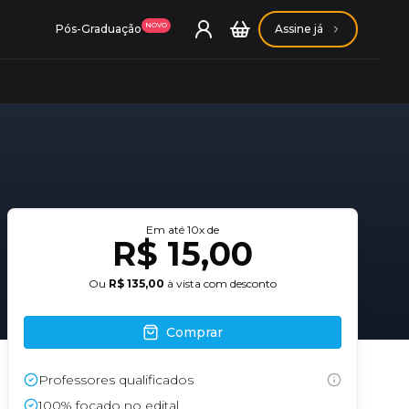
NOVO
Pós-Graduação
Assine já
ação Getúlio Vargas
Em até
10
x de
R$ 15,00
ação Carlos Chagas
Ou
R$ 135,00
à vista com desconto
Comprar
Professores qualificados
Conheça nossas assinaturas
Conheça nossas assinaturas
100% focado no edital