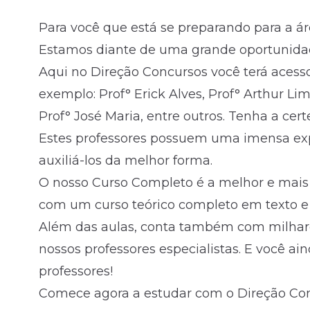
Para você que está se preparando para a ár
Fale com o time comercial
Estamos diante de uma grande oportunidade
Aqui no Direção Concursos você terá acess
exemplo: Prof° Erick Alves, Prof° Arthur Lim
Prof° José Maria, entre outros. Tenha a cer
Estes professores possuem uma imensa exp
auxiliá-los da melhor forma.
O nosso Curso Completo é a melhor e mais
com um curso teórico completo em texto e
Além das aulas, conta também com milhare
nossos professores especialistas. E você a
professores!
Comece agora a estudar com o Direção Conc