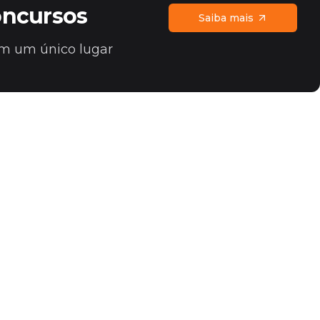
oncursos
Saiba mais
 em um único lugar