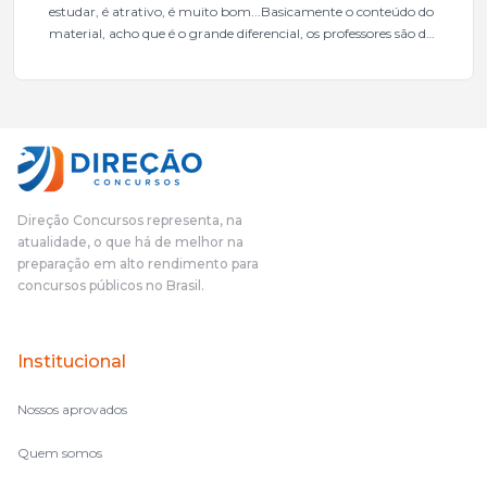
estudar, é atrativo, é muito bom...Basicamente o conteúdo do
material, acho que é o grande diferencial, os professores são de
excelente qualidade, todos gabaritados, todos com um dos
mais excelentes cargos da administração pública.Eu sempre
gostei muito e indico, indico demais porque é um excelente
cursinho! Esse programa das entrevistas foi muito
fundamental na minha derrota no ano passado para que eu
pudesse enxergar o que eu errei e corrigir minha rota.E além
das aulas vocês(Direção Concursos), que fizeram um
cronograma na Turma dos Feras, e isso é muito bom, porque
Direção Concursos representa, na
o aluno, além de ter que estudar, ele tem que perder tempo
atualidade, o que há de melhor na
fazendo um cronograma, num pós- edital é muito
preparação em alto rendimento para
complicado, é uma avalanche de informação, então vocês
concursos públicos no Brasil.
terem feito isso é muito bacana, porque quando eu me sentia
perdido, eu ia para a tela lá, eu ia pra aula de sábado, pra aula
de noite, então assim, vocês me ajudavam a não ficar perdido
Institucional
no volume de matérias.
Nossos aprovados
Quem somos