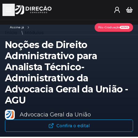
Open main menu
Assine já
Pós-Graduação
NOVO
Início
Módulos
Noções de Direito
Administrativo para
Analista Técnico-
Administrativo da
Advocacia Geral da União -
AGU
Advocacia Geral da União
Confira o edital