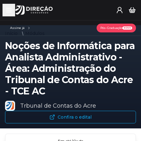
Open main menu
Assine já
Pós-Graduação
NOVO
Início
Módulos
Noções de Informática para
Analista Administrativo -
Área: Administração do
Tribunal de Contas do Acre
- TCE AC
Trbunal de Contas do Acre
Confira o edital
Em até
10
x de