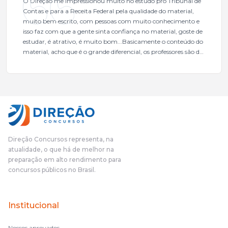
O Direção me impressionou muito no estudo pro Tribunal de
Contas e para a Receita Federal pela qualidade do material,
muito bem escrito, com pessoas com muito conhecimento e
isso faz com que a gente sinta confiança no material, goste de
estudar, é atrativo, é muito bom...Basicamente o conteúdo do
material, acho que é o grande diferencial, os professores são de
excelente qualidade, todos gabaritados, todos com um dos
mais excelentes cargos da administração pública.Eu sempre
gostei muito e indico, indico demais porque é um excelente
cursinho! Esse programa das entrevistas foi muito
fundamental na minha derrota no ano passado para que eu
pudesse enxergar o que eu errei e corrigir minha rota.E além
das aulas vocês(Direção Concursos), que fizeram um
cronograma na Turma dos Feras, e isso é muito bom, porque
Direção Concursos representa, na
o aluno, além de ter que estudar, ele tem que perder tempo
atualidade, o que há de melhor na
fazendo um cronograma, num pós- edital é muito
preparação em alto rendimento para
complicado, é uma avalanche de informação, então vocês
concursos públicos no Brasil.
terem feito isso é muito bacana, porque quando eu me sentia
perdido, eu ia para a tela lá, eu ia pra aula de sábado, pra aula
de noite, então assim, vocês me ajudavam a não ficar perdido
Institucional
no volume de matérias.
Nossos aprovados