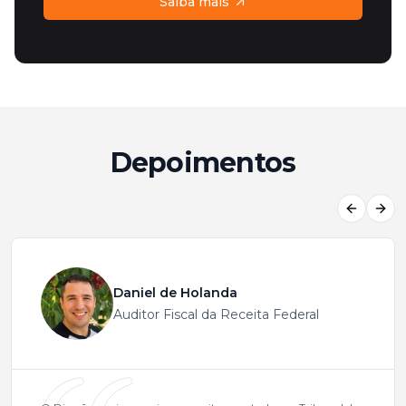
Saiba mais
Depoimentos
Previous
Next
Daniel de Holanda
Auditor Fiscal da Receita Federal