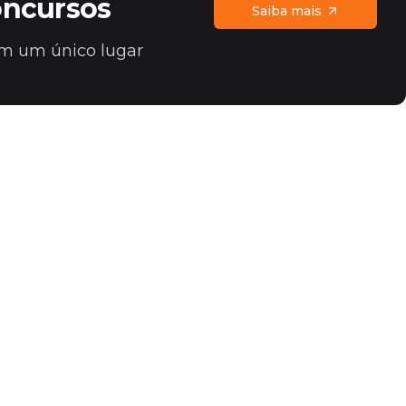
oncursos
Saiba mais
 em um único lugar