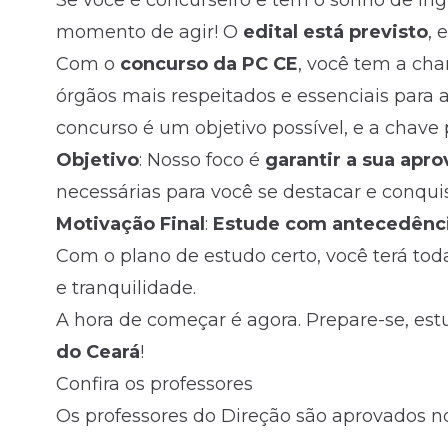
Se você é concurseiro e tem o sonho de in
momento de agir! O
edital está previsto
, 
Fale com o time comercial
Com o
concurso da PC CE
, você tem a cha
órgãos mais respeitados e essenciais para 
concurso é um objetivo possível, e a chave
Objetivo
: Nosso foco é
garantir a sua apr
necessárias para você se destacar e conqui
Motivação Final
:
Estude com antecedênc
Com o plano de estudo certo, você terá to
e tranquilidade.
A hora de começar é agora. Prepare-se, es
do Ceará
!
Confira os professores
Os professores do Direção são aprovados no