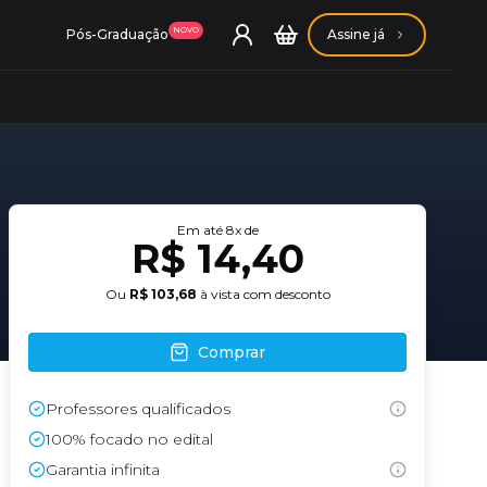
NOVO
Pós-Graduação
Assine já
Em até
8
x de
ação Getúlio Vargas
R$ 14,40
Ou
R$ 103,68
à vista com desconto
ação Carlos Chagas
Comprar
Professores qualificados
100% focado no edital
Garantia infinita
Conheça nossas assinaturas
Conheça nossas assinaturas