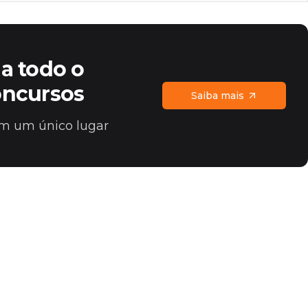
a todo o
oncursos
Saiba mais
 em um único lugar