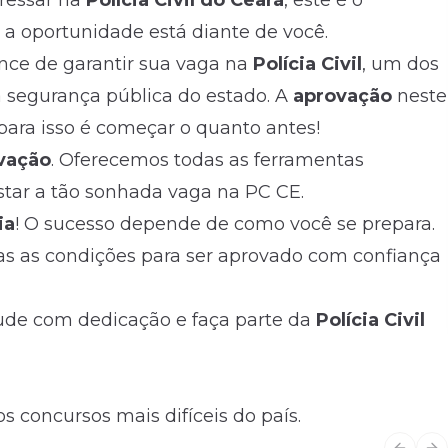
gressar na
Polícia Civil do Ceará
, este é o
e a oportunidade está diante de você.
nce de garantir sua vaga na
Polícia Civil
, um dos
a segurança pública do estado. A
aprovação
neste
 para isso é começar o quanto antes!
ovação
. Oferecemos todas as ferramentas
star a tão sonhada vaga na PC CE.
ia
! O sucesso depende de como você se prepara.
das as condições para ser aprovado com confiança
tude com dedicação e faça parte da
Polícia Civil
s concursos mais difíceis do país.