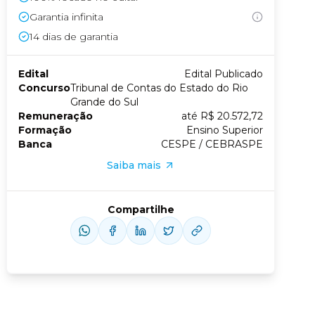
Garantia infinita
Conheça nossas assinaturas
14
dias de garantia
Edital
Edital Publicado
Concurso
Tribunal de Contas do Estado do Rio
Grande do Sul
Remuneração
até R$ 20.572,72
Formação
Ensino Superior
Banca
CESPE / CEBRASPE
Saiba mais
Compartilhe