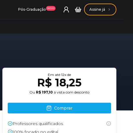
NOVO
Pós-Graduação
Assine já
ação Getúlio Vargas
Em até
12
x de
R$ 18,25
ação Carlos Chagas
Ou
R$ 197,10
à vista com desconto
Comprar
Professores qualificados
Conheça nossas assinaturas
Conheça nossas assinaturas
100% focado no edital