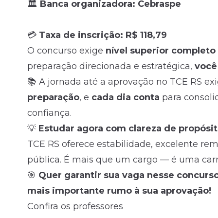
🏛️
Banca organizadora:
Cebraspe
💳
Taxa de inscrição:
R$ 118,79
O concurso exige
nível superior completo
preparação direcionada e estratégica,
você
📚 A jornada até a aprovação no TCE RS exi
preparação
, e
cada dia conta
para consoli
confiança.
💡
Estudar agora com clareza de propósito
TCE RS oferece estabilidade, excelente re
pública. É mais que um cargo — é uma carre
🎯
Quer garantir sua vaga nesse concurs
mais importante rumo à sua aprovação!
Confira os professores