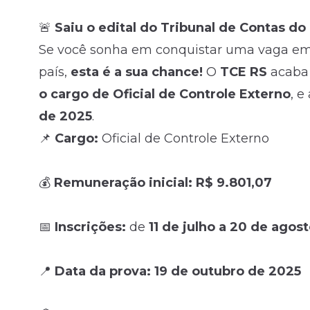
🚨
Saiu o edital do Tribunal de Contas do
Fale com o time comercial
Se você sonha em conquistar uma vaga em 
país,
esta é a sua chance!
O
TCE RS
acaba 
o cargo de Oficial de Controle Externo
, e
de 2025
.
📌
Cargo:
Oficial de Controle Externo
💰
Remuneração inicial:
R$ 9.801,07
📅
Inscrições:
de
11 de julho a 20 de agos
📍
Data da prova:
19 de outubro de 2025