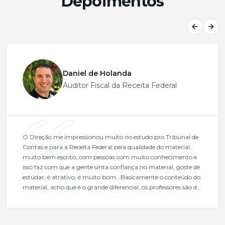
Depoimentos
Previous
Next
Daniel de Holanda
Auditor Fiscal da Receita Federal
O Direção me impressionou muito no estudo pro Tribunal de
Contas e para a Receita Federal pela qualidade do material,
muito bem escrito, com pessoas com muito conhecimento e
isso faz com que a gente sinta confiança no material, goste de
estudar, é atrativo, é muito bom...Basicamente o conteúdo do
material, acho que é o grande diferencial, os professores são de
excelente qualidade, todos gabaritados, todos com um dos
mais excelentes cargos da administração pública.Eu sempre
gostei muito e indico, indico demais porque é um excelente