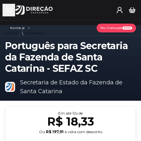
Open main menu
Assine já
Pós-Graduação
NOVO
Início
Módulos
Português para Secretaria
da Fazenda de Santa
Catarina - SEFAZ SC
Secretaria de Estado da Fazenda de
Santa Catarina
Em até
12
x de
R$ 18,33
Ou
R$ 197,91
à vista com desconto