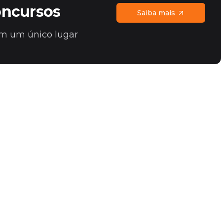
oncursos
Saiba mais
 em um único lugar