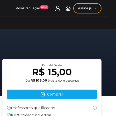
NOVO
Pós-Graduação
Assine já
ação Getúlio Vargas
Em até
8
x de
R$ 15,00
ação Carlos Chagas
Ou
R$ 108,00
à vista com desconto
Comprar
Professores qualificados
Conheça nossas assinaturas
Conheça nossas assinaturas
100% focado no edital