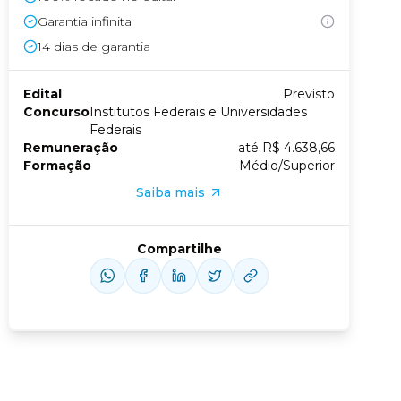
Garantia infinita
Conheça nossas assinaturas
14
dias de garantia
Edital
Previsto
us slide
xt slide
Concurso
Institutos Federais e Universidades
Federais
Remuneração
até R$ 4.638,66
Formação
Médio/Superior
Saiba mais
Compartilhe