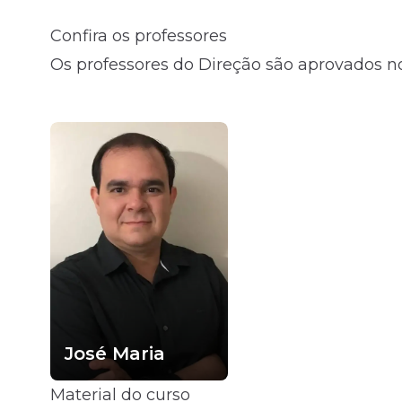
Confira os professores
Fale com o time comercial
Os professores do Direção são aprovados no
José Maria
Material do curso