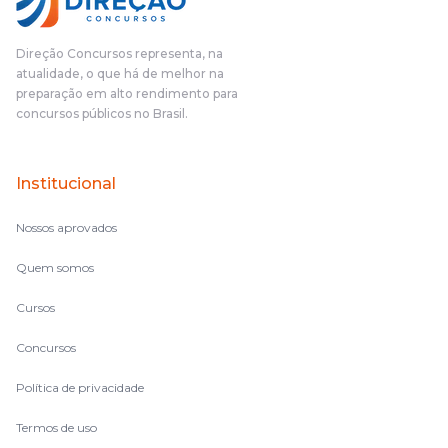
pudesse enxergar o que eu errei e corrigir minha rota.E além
das aulas vocês(Direção Concursos), que fizeram um
cronograma na Turma dos Feras, e isso é muito bom, porque
Direção Concursos representa, na
o aluno, além de ter que estudar, ele tem que perder tempo
atualidade, o que há de melhor na
fazendo um cronograma, num pós- edital é muito
preparação em alto rendimento para
complicado, é uma avalanche de informação, então vocês
concursos públicos no Brasil.
terem feito isso é muito bacana, porque quando eu me sentia
perdido, eu ia para a tela lá, eu ia pra aula de sábado, pra aula
de noite, então assim, vocês me ajudavam a não ficar perdido
Institucional
no volume de matérias.
Nossos aprovados
Quem somos
Cursos
Concursos
Política de privacidade
Termos de uso