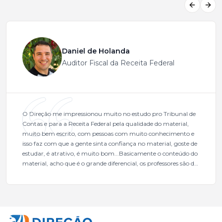
Previous
Next
Daniel de Holanda
Auditor Fiscal da Receita Federal
O Direção me impressionou muito no estudo pro Tribunal de
Contas e para a Receita Federal pela qualidade do material,
muito bem escrito, com pessoas com muito conhecimento e
isso faz com que a gente sinta confiança no material, goste de
estudar, é atrativo, é muito bom...Basicamente o conteúdo do
material, acho que é o grande diferencial, os professores são de
excelente qualidade, todos gabaritados, todos com um dos
mais excelentes cargos da administração pública.Eu sempre
gostei muito e indico, indico demais porque é um excelente
cursinho! Esse programa das entrevistas foi muito
fundamental na minha derrota no ano passado para que eu