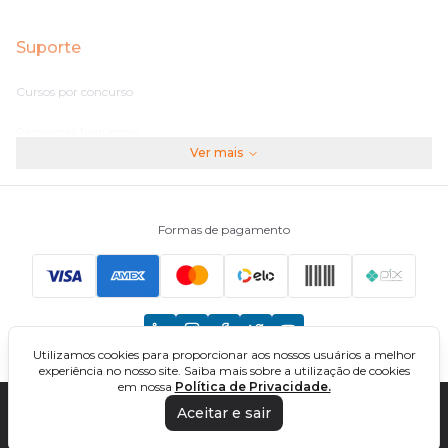
Suporte
Cursos por concurso
Perguntas frequentes
Ver mais
Assinaturas
Fale conosco
Formas de pagamento
Principais Concursos
CNU
Utilizamos cookies para proporcionar aos nossos usuários a melhor
TCU
experiência no nosso site. Saiba mais sobre a utilização de cookies
em nossa
Política de Privacidade.
EBSERH
Aceitar e sair
DIREÇÃO CONCURSOS - CURSOS ONLINE PARA CONCURSOS. TODOS OS
DIREITOS RESERVADOS. CNPJ: 32.161.525/0001-03
Banco do Brasil