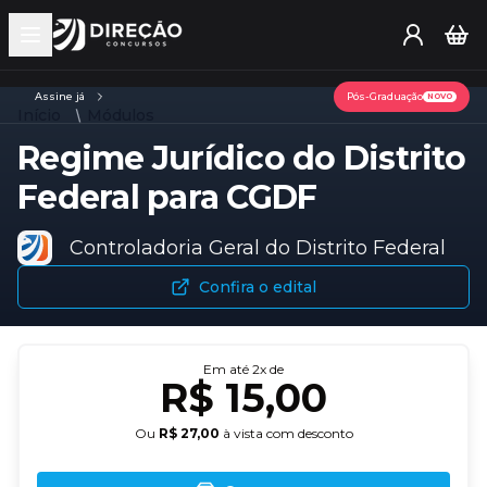
Open main menu
Assine já
Pós-Graduação
NOVO
Início
Módulos
Regime Jurídico do Distrito
Federal para CGDF
Controladoria Geral do Distrito Federal
Confira o edital
Em até
2
x de
R$ 15,00
Ou
R$ 27,00
à vista com desconto