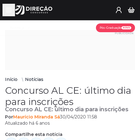
Open main menu
Assine já
Pós-Graduação
NOVO
PUBLICIDADE
Início
Notícias
Concurso AL CE: último dia
para inscrições
Concurso AL CE: último dia para inscrições
Por
Maurício Miranda Sá
30/04/2020 11:58
Atualizado há 6 anos
Compartilhe esta notícia