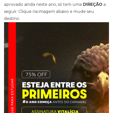
aprovado ainda neste ano, só tem uma
DIREÇÃO
a
seguir. Clique na imagem abaixo e mude seu
destino: