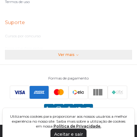
Termos de uso
Suporte
Cursos por concurso
Perguntas frequentes
Ver mais
Assinaturas
Fale conosco
Formas de pagamento
Principais Concursos
CNU
Utilizamos cookies para proporcionar aos nossos usuários a melhor
TCU
experiência no nosso site. Saiba mais sobre a utilização de cookies
em nossa
Política de Privacidade.
EBSERH
Aceitar e sair
DIREÇÃO CONCURSOS - CURSOS ONLINE PARA CONCURSOS. TODOS OS