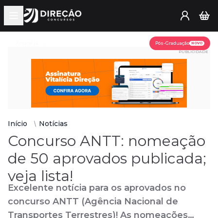
Open main menu
Assine já
Pós-Graduação
NOVO
PUBLICIDADE
Início
Notícias
Concurso ANTT: nomeação
de 50 aprovados publicada;
veja lista!
Excelente notícia para os aprovados no
concurso ANTT (Agência Nacional de
Transportes Terrestres)! As nomeações