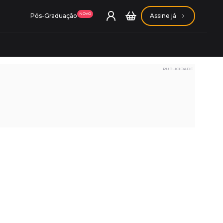
NOVO
Pós-Graduação
Assine já
PUBLICIDADE
ação Getúlio Vargas
ação Carlos Chagas
Conheça nossas assinaturas
Conheça nossas assinaturas