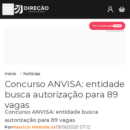
Open main menu
Assine já
Pós-Graduação
NOVO
PUBLICIDADE
Início
Notícias
Concurso ANVISA: entidade
busca autorização para 89
vagas
Concurso ANVISA: entidade busca
autorização para 89 vagas
Por
Maurício Miranda Sá
19/06/2020 07:12