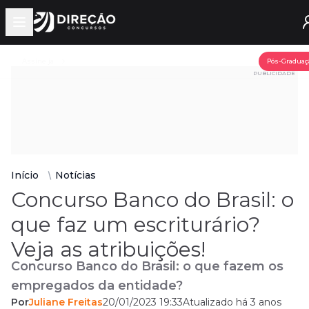
Open main menu
Assine já
Pós-Graduaç
PUBLICIDADE
Início
Notícias
Concurso Banco do Brasil: o
que faz um escriturário?
Veja as atribuições!
Concurso Banco do Brasil: o que fazem os
empregados da entidade?
Por
Juliane Freitas
20/01/2023 19:33
Atualizado há 3 anos