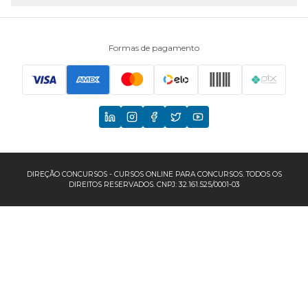
Assinaturas
Fale conosco
Formas de pagamento
Principais Concursos
CNU
TCU
EBSERH
DIREÇÃO CONCURSOS - CURSOS ONLINE PARA CONCURSOS. TODOS OS
DIREITOS RESERVADOS. CNPJ: 32.161.525/0001-03
Banco do Brasil
TJSP
INSS
Concursos por localização