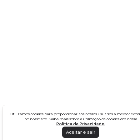
Pernambuco
Piauí
Rio Grande do Norte
Sergipe
Concursos no Norte
Acre
Amapá
Amazonas
Pará
Utilizamos cookies para proporcionar aos nossos usuários a melhor exper
Rondônia
no nosso site. Saiba mais sobre a utilização de cookies em nossa
Política de Privacidade.
Roraima
Aceitar e sair