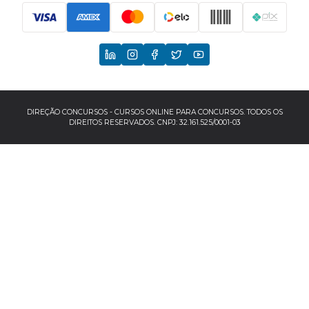
Principais Concursos
CNU
TCU
EBSERH
DIREÇÃO CONCURSOS - CURSOS ONLINE PARA CONCURSOS. TODOS OS
DIREITOS RESERVADOS. CNPJ: 32.161.525/0001-03
Banco do Brasil
TJSP
INSS
Concursos por localização
Concursos no Sudeste
Espírito Santo