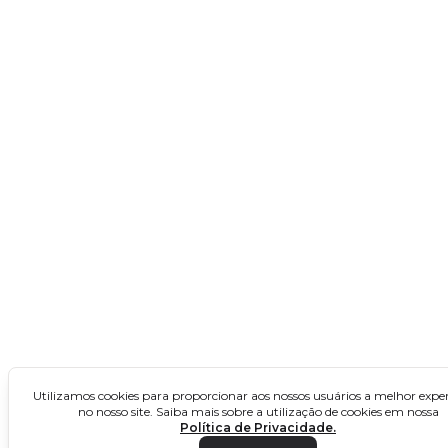
Rio Grande do Norte
Sergipe
Concursos no Norte
Acre
Amapá
Amazonas
Pará
Rondônia
Roraima
Tocantins
Utilizamos cookies para proporcionar aos nossos usuários a melhor exper
Concursos no Sul
no nosso site. Saiba mais sobre a utilização de cookies em nossa
Política de Privacidade.