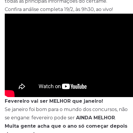
todas as principais informações do certame.
Confira análise completa 19/2, às 9h30, ao vivo!
Fevereiro vai ser MELHOR que janeiro!
Se janeiro foi bom para o mundo dos
concursos
, não
se engane: fevereiro pode ser
AINDA MELHOR
.
Muita gente acha que o ano só começar depois