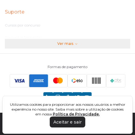
Suporte
Cursos por concurso
Perguntas frequentes
Ver mais
Assinaturas
Fale conosco
Formas de pagamento
Principais Concursos
CNU
Utilizamos cookies para proporcionar aos nossos usuários a melhor
TCU
experiência no nosso site. Saiba mais sobre a utilização de cookies
em nossa
Política de Privacidade.
EBSERH
Aceitar e sair
DIREÇÃO CONCURSOS - CURSOS ONLINE PARA CONCURSOS. TODOS OS
DIREITOS RESERVADOS. CNPJ: 32.161.525/0001-03
Banco do Brasil