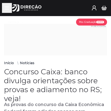
Open main menu
Assine já
Pós-Graduação
NOVO
PUBLICIDADE
Início
Notícias
Concurso Caixa: banco
divulga orientações sobre
provas e adiamento no RS;
veja!
As provas do concurso da Caixa Econômica