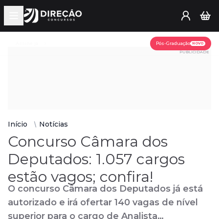
Open main menu
Assine já
Pós-Graduação
NOVO
PUBLICIDADE
Início
Notícias
Concurso Câmara dos
Deputados: 1.057 cargos
estão vagos; confira!
O concurso Câmara dos Deputados já está
autorizado e irá ofertar 140 vagas de nível
superior para o cargo de Analista