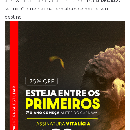
aprovado ainda neste ano, só tem uma
DIREÇÃO
a
seguir. Clique na imagem abaixo e mude seu
destino: