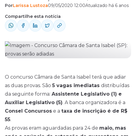
Por
Larissa Lustoza
09/05/2020 12:00
Atualizado há 6 anos
mais detalhes aqui.
Compartilhe esta notícia
O concurso Câmara de Santa Isabel terá que adiar
as duas provas. São
5 vagas imediatas
distribuídas
da seguinte forma:
Assistente Legislativo (1) e
Auxiliar Legislativo (5)
. A banca organizadora é a
Consel
Concursos
e a
taxa de inscrição é de R$
55
.
As provas eram aguardadas para 24 de
maio, mas