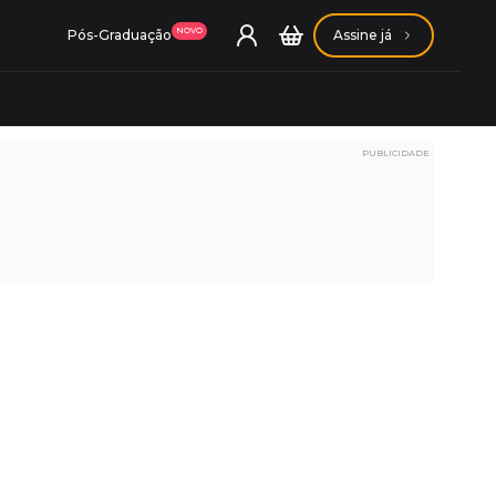
NOVO
Pós-Graduação
Assine já
PUBLICIDADE
ação Getúlio Vargas
ação Carlos Chagas
Conheça nossas assinaturas
Conheça nossas assinaturas