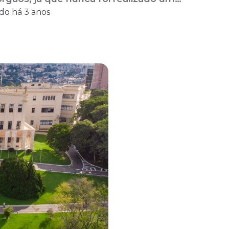
do há 3 anos
 Rosário, que foi controlador-geral da