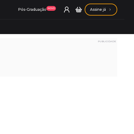
NOVO
Pós-Graduação
Assine já
PUBLICIDADE
ação Getúlio Vargas
ação Carlos Chagas
Conheça nossas assinaturas
Conheça nossas assinaturas