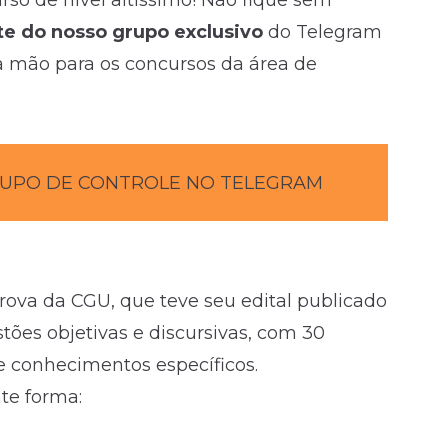
rso de nível altíssimo! Não fique sem
te do nosso grupo exclusivo
do Telegram
a mão para os concursos da área de
RUPO DE CONTROLE NO TELEGRAM
rova da CGU, que teve seu edital publicado
ões objetivas e discursivas, com 30
 conhecimentos específicos.
te forma: