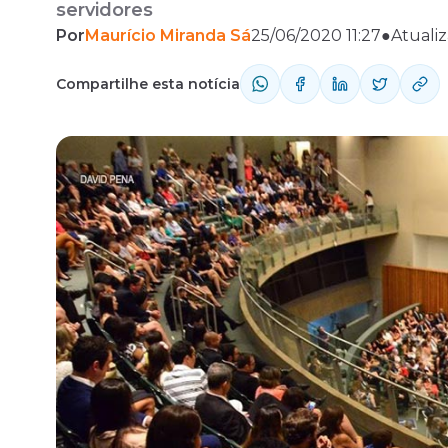
servidores
Por
Maurício Miranda Sá
25/06/2020 11:27
●
Atuali
Fale com o time comercial
Compartilhe esta notícia