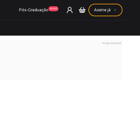
NOVO
Pós-Graduação
Assine já
PUBLICIDADE
ação Getúlio Vargas
ação Carlos Chagas
Conheça nossas assinaturas
Conheça nossas assinaturas