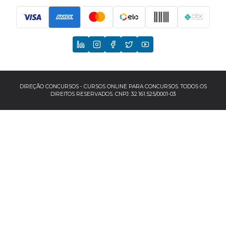
Principais Concursos
CNU
TCU
EBSERH
DIREÇÃO CONCURSOS - CURSOS ONLINE PARA CONCURSOS. TODOS OS
DIREITOS RESERVADOS. CNPJ: 32.161.525/0001-03
Banco do Brasil
TJSP
INSS
Concursos por localização
Concursos no Sudeste
Espírito Santo