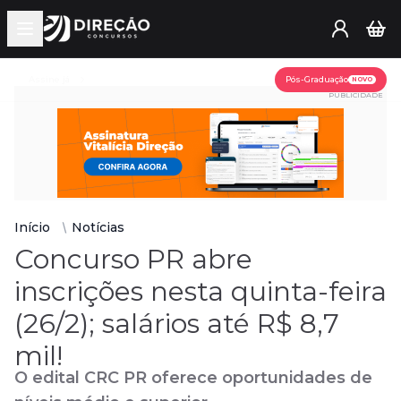
Open main menu
Assine já
Pós-Graduação
NOVO
PUBLICIDADE
Início
Notícias
Concurso PR abre
inscrições nesta quinta-feira
(26/2); salários até R$ 8,7
mil!
O edital CRC PR oferece oportunidades de